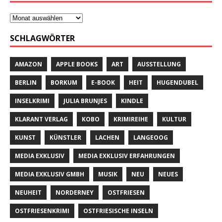
SCHLAGWÖRTER
AMAZON
APPLE BOOKS
ART
AUSSTELLUNG
BERLIN
BORKUM
E-BOOK
HEIT
HUGENDUBEL
INSELKRIMI
JULIA BRUNJES
KINDLE
KLARANT VERLAG
KOBO
KRIMIREIHE
KULTUR
KUNST
KÜNSTLER
LACHEN
LANGEOOG
MEDIA EXKLUSIV
MEDIA EXKLUSIV ERFAHRUNGEN
MEDIA EXKLUSIV GMBH
MUSIK
NEU
NEUES
NEUHEIT
NORDERNEY
OSTFRIESEN
OSTFRIESENKRIMI
OSTFRIESISCHE INSELN