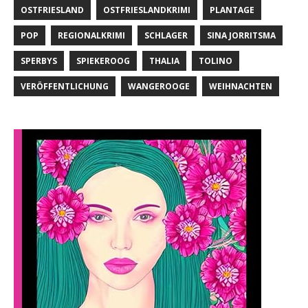
OSTFRIESLAND
OSTFRIESLANDKRIMI
PLANTAGE
POP
REGIONALKRIMI
SCHLAGER
SINA JORRITSMA
SPERBYS
SPIEKEROOG
THALIA
TOLINO
VERÖFFENTLICHUNG
WANGEROOGE
WEIHNACHTEN