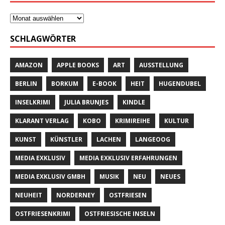
SCHLAGWÖRTER
AMAZON
APPLE BOOKS
ART
AUSSTELLUNG
BERLIN
BORKUM
E-BOOK
HEIT
HUGENDUBEL
INSELKRIMI
JULIA BRUNJES
KINDLE
KLARANT VERLAG
KOBO
KRIMIREIHE
KULTUR
KUNST
KÜNSTLER
LACHEN
LANGEOOG
MEDIA EXKLUSIV
MEDIA EXKLUSIV ERFAHRUNGEN
MEDIA EXKLUSIV GMBH
MUSIK
NEU
NEUES
NEUHEIT
NORDERNEY
OSTFRIESEN
OSTFRIESENKRIMI
OSTFRIESISCHE INSELN