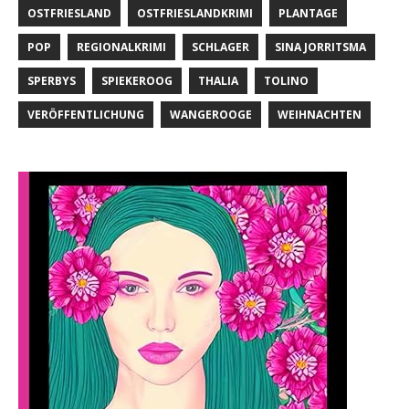
OSTFRIESLAND
OSTFRIESLANDKRIMI
PLANTAGE
POP
REGIONALKRIMI
SCHLAGER
SINA JORRITSMA
SPERBYS
SPIEKEROOG
THALIA
TOLINO
VERÖFFENTLICHUNG
WANGEROOGE
WEIHNACHTEN