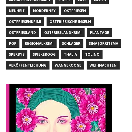
NEUHEIT
NORDERNEY
OSTFRIESEN
OSTFRIESENKRIMI
OSTFRIESISCHE INSELN
OSTFRIESLAND
OSTFRIESLANDKRIMI
PLANTAGE
POP
REGIONALKRIMI
SCHLAGER
SINA JORRITSMA
SPERBYS
SPIEKEROOG
THALIA
TOLINO
VERÖFFENTLICHUNG
WANGEROOGE
WEIHNACHTEN