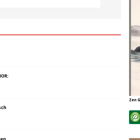
MOR:
Zen 
sch
ren