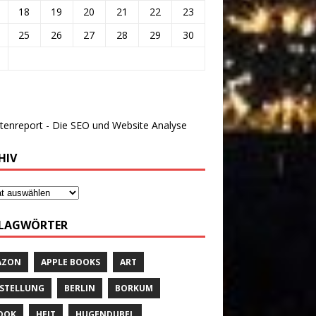
18
19
20
21
22
23
25
26
27
28
29
30
HIV
LAGWÖRTER
AZON
APPLE BOOKS
ART
STELLUNG
BERLIN
BORKUM
OOK
HEIT
HUGENDUBEL