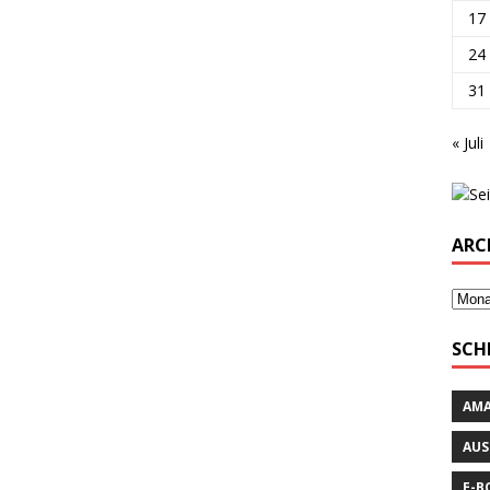
17
24
31
« Juli
ARC
SCH
AM
AUS
E-B