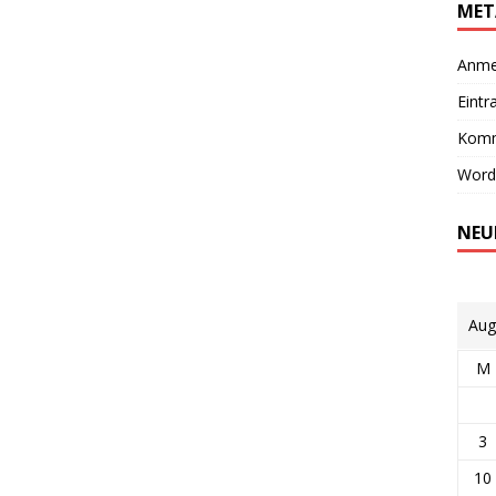
MET
Anme
Eintr
Komm
Word
NEU
Aug
M
3
10