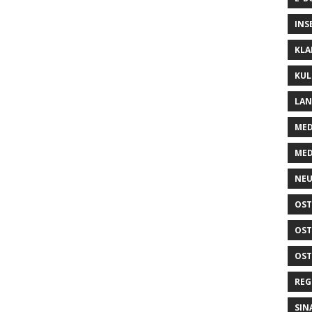
INS
KLA
KUL
LA
MED
MED
NEU
OST
OST
OST
REG
SIN