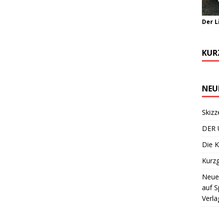
Der L
KUR
NEU
Skizz
DER 
Die K
Kurzg
Neuer
auf S
Verla