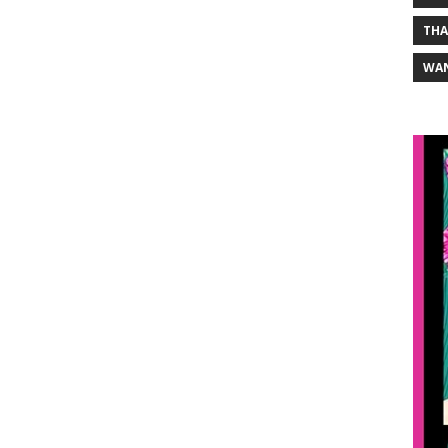
THA
WA