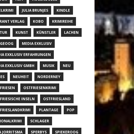
ELKRIMI
JULIA BRUNJES
KINDLE
RANT VERLAG
KOBO
KRIMIREIHE
TUR
KUNST
KÜNSTLER
LACHEN
NGEOOG
MEDIA EXKLUSIV
IA EXKLUSIV ERFAHRUNGEN
IA EXKLUSIV GMBH
MUSIK
NEU
ES
NEUHEIT
NORDERNEY
FRIESEN
OSTFRIESENKRIMI
FRIESISCHE INSELN
OSTFRIESLAND
FRIESLANDKRIMI
PLANTAGE
POP
IONALKRIMI
SCHLAGER
A JORRITSMA
SPERBYS
SPIEKEROOG