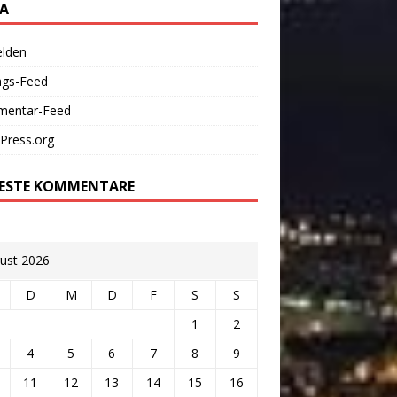
A
lden
ags-Feed
entar-Feed
Press.org
ESTE KOMMENTARE
ust 2026
D
M
D
F
S
S
1
2
4
5
6
7
8
9
11
12
13
14
15
16