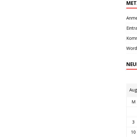
MET
Anme
Eintr
Komm
Word
NEU
Aug
M
3
10