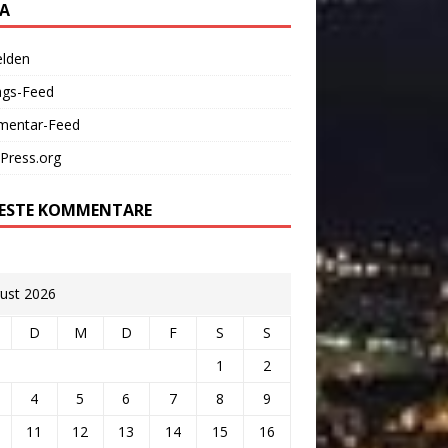
A
lden
ags-Feed
entar-Feed
Press.org
ESTE KOMMENTARE
ust 2026
D
M
D
F
S
S
1
2
4
5
6
7
8
9
11
12
13
14
15
16