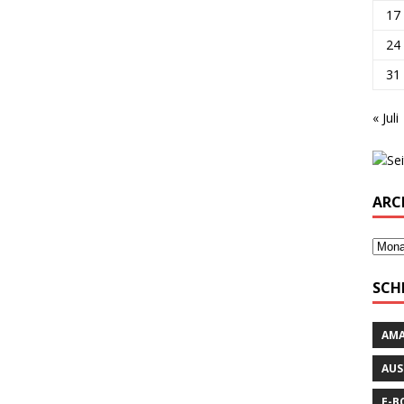
17
24
31
« Juli
ARC
SCH
AM
AUS
E-B