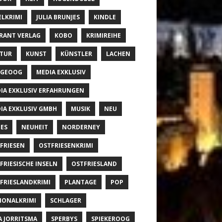
ELKRIMI
JULIA BRUNJES
KINDLE
RANT VERLAG
KOBO
KRIMIREIHE
TUR
KUNST
KÜNSTLER
LACHEN
NGEOOG
MEDIA EXKLUSIV
IA EXKLUSIV ERFAHRUNGEN
IA EXKLUSIV GMBH
MUSIK
NEU
ES
NEUHEIT
NORDERNEY
FRIESEN
OSTFRIESENKRIMI
FRIESISCHE INSELN
OSTFRIESLAND
FRIESLANDKRIMI
PLANTAGE
POP
IONALKRIMI
SCHLAGER
A JORRITSMA
SPERBYS
SPIEKEROOG