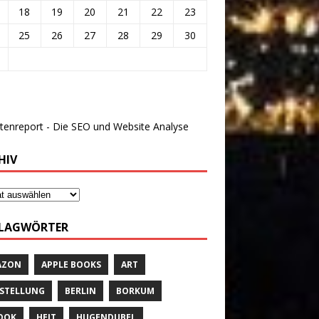
18
19
20
21
22
23
25
26
27
28
29
30
HIV
LAGWÖRTER
AZON
APPLE BOOKS
ART
STELLUNG
BERLIN
BORKUM
OOK
HEIT
HUGENDUBEL