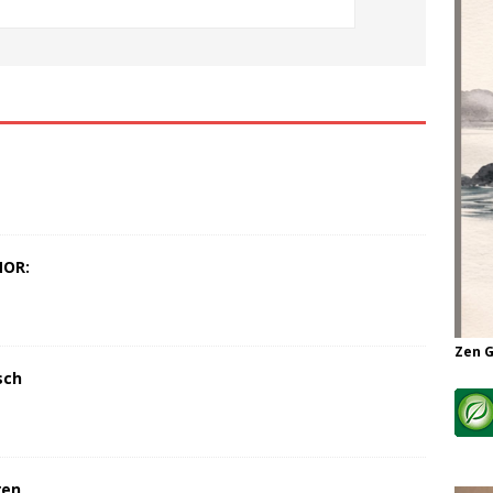
MOR:
Zen 
sch
ren