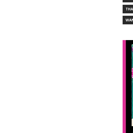
THA
WA