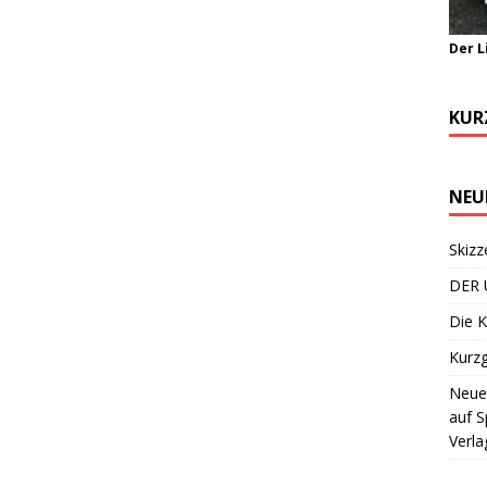
Der L
KUR
NEU
Skizz
DER 
Die K
Kurzg
Neuer
auf S
Verla