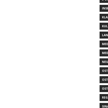
INS
KLA
KUL
LA
MED
MED
NEU
OST
OST
OST
REG
SIN