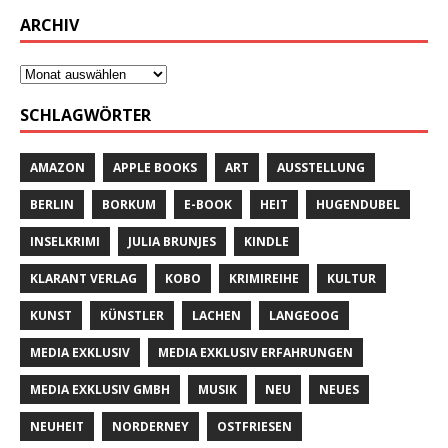
ARCHIV
SCHLAGWÖRTER
AMAZON
APPLE BOOKS
ART
AUSSTELLUNG
BERLIN
BORKUM
E-BOOK
HEIT
HUGENDUBEL
INSELKRIMI
JULIA BRUNJES
KINDLE
KLARANT VERLAG
KOBO
KRIMIREIHE
KULTUR
KUNST
KÜNSTLER
LACHEN
LANGEOOG
MEDIA EXKLUSIV
MEDIA EXKLUSIV ERFAHRUNGEN
MEDIA EXKLUSIV GMBH
MUSIK
NEU
NEUES
NEUHEIT
NORDERNEY
OSTFRIESEN