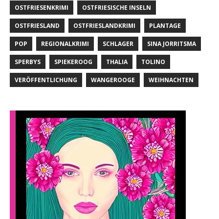
OSTFRIESENKRIMI
OSTFRIESISCHE INSELN
OSTFRIESLAND
OSTFRIESLANDKRIMI
PLANTAGE
POP
REGIONALKRIMI
SCHLAGER
SINA JORRITSMA
SPERBYS
SPIEKEROOG
THALIA
TOLINO
VERÖFFENTLICHUNG
WANGEROOGE
WEIHNACHTEN