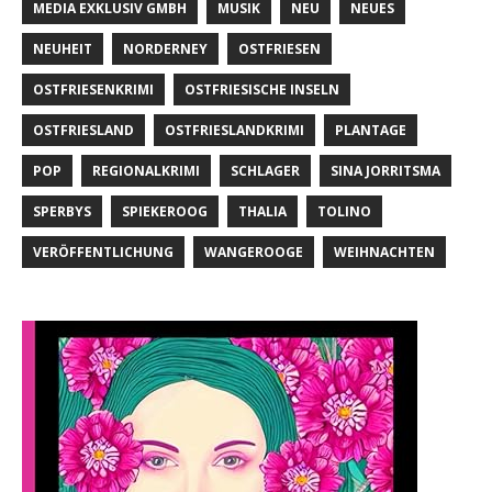
MEDIA EXKLUSIV GMBH
MUSIK
NEU
NEUES
NEUHEIT
NORDERNEY
OSTFRIESEN
OSTFRIESENKRIMI
OSTFRIESISCHE INSELN
OSTFRIESLAND
OSTFRIESLANDKRIMI
PLANTAGE
POP
REGIONALKRIMI
SCHLAGER
SINA JORRITSMA
SPERBYS
SPIEKEROOG
THALIA
TOLINO
VERÖFFENTLICHUNG
WANGEROOGE
WEIHNACHTEN