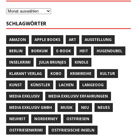
SCHLAGWÖRTER
AMAZON
APPLE BOOKS
ART
AUSSTELLUNG
BERLIN
BORKUM
E-BOOK
HEIT
HUGENDUBEL
INSELKRIMI
JULIA BRUNJES
KINDLE
KLARANT VERLAG
KOBO
KRIMIREIHE
KULTUR
KUNST
KÜNSTLER
LACHEN
LANGEOOG
MEDIA EXKLUSIV
MEDIA EXKLUSIV ERFAHRUNGEN
MEDIA EXKLUSIV GMBH
MUSIK
NEU
NEUES
NEUHEIT
NORDERNEY
OSTFRIESEN
OSTFRIESENKRIMI
OSTFRIESISCHE INSELN