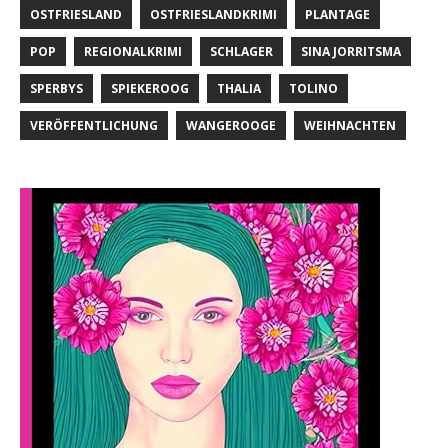
OSTFRIESLAND
OSTFRIESLANDKRIMI
PLANTAGE
POP
REGIONALKRIMI
SCHLAGER
SINA JORRITSMA
SPERBYS
SPIEKEROOG
THALIA
TOLINO
VERÖFFENTLICHUNG
WANGEROOGE
WEIHNACHTEN