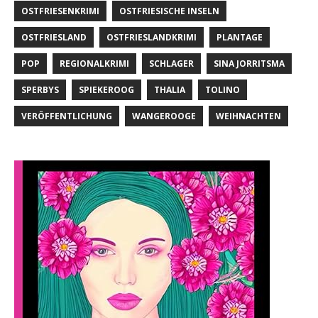
OSTFRIESENKRIMI
OSTFRIESISCHE INSELN
OSTFRIESLAND
OSTFRIESLANDKRIMI
PLANTAGE
POP
REGIONALKRIMI
SCHLAGER
SINA JORRITSMA
SPERBYS
SPIEKEROOG
THALIA
TOLINO
VERÖFFENTLICHUNG
WANGEROOGE
WEIHNACHTEN