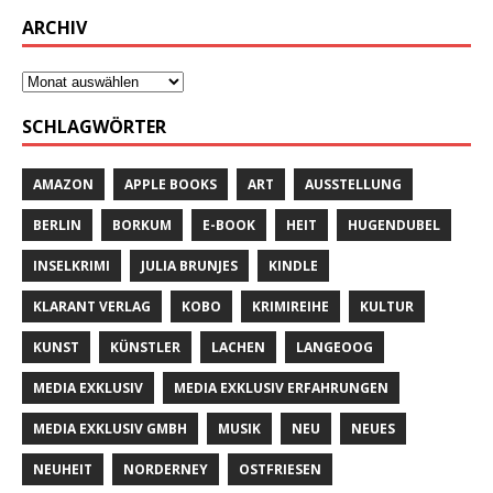
ARCHIV
SCHLAGWÖRTER
AMAZON
APPLE BOOKS
ART
AUSSTELLUNG
BERLIN
BORKUM
E-BOOK
HEIT
HUGENDUBEL
INSELKRIMI
JULIA BRUNJES
KINDLE
KLARANT VERLAG
KOBO
KRIMIREIHE
KULTUR
KUNST
KÜNSTLER
LACHEN
LANGEOOG
MEDIA EXKLUSIV
MEDIA EXKLUSIV ERFAHRUNGEN
MEDIA EXKLUSIV GMBH
MUSIK
NEU
NEUES
NEUHEIT
NORDERNEY
OSTFRIESEN