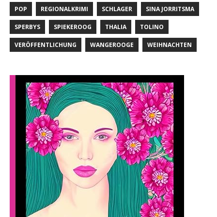
POP
REGIONALKRIMI
SCHLAGER
SINA JORRITSMA
SPERBYS
SPIEKEROOG
THALIA
TOLINO
VERÖFFENTLICHUNG
WANGEROOGE
WEIHNACHTEN