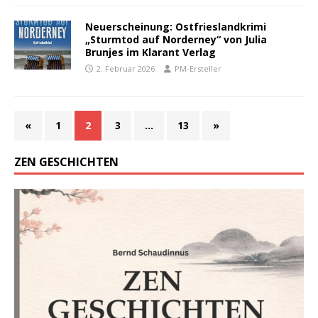
Neuerscheinung: Ostfrieslandkrimi
„Sturmtod auf Norderney“ von Julia
Brunjes im Klarant Verlag
2. Februar 2026
PM-Ersteller
«
1
2
3
…
13
»
ZEN GESCHICHTEN