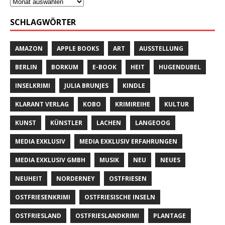
SCHLAGWÖRTER
AMAZON
APPLE BOOKS
ART
AUSSTELLUNG
BERLIN
BORKUM
E-BOOK
HEIT
HUGENDUBEL
INSELKRIMI
JULIA BRUNJES
KINDLE
KLARANT VERLAG
KOBO
KRIMIREIHE
KULTUR
KUNST
KÜNSTLER
LACHEN
LANGEOOG
MEDIA EXKLUSIV
MEDIA EXKLUSIV ERFAHRUNGEN
MEDIA EXKLUSIV GMBH
MUSIK
NEU
NEUES
NEUHEIT
NORDERNEY
OSTFRIESEN
OSTFRIESENKRIMI
OSTFRIESISCHE INSELN
OSTFRIESLAND
OSTFRIESLANDKRIMI
PLANTAGE