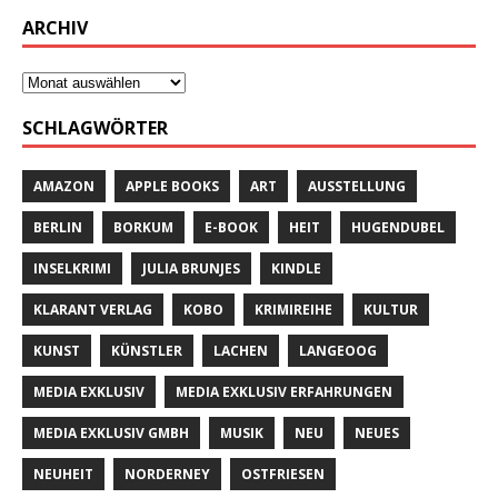
ARCHIV
SCHLAGWÖRTER
AMAZON
APPLE BOOKS
ART
AUSSTELLUNG
BERLIN
BORKUM
E-BOOK
HEIT
HUGENDUBEL
INSELKRIMI
JULIA BRUNJES
KINDLE
KLARANT VERLAG
KOBO
KRIMIREIHE
KULTUR
KUNST
KÜNSTLER
LACHEN
LANGEOOG
MEDIA EXKLUSIV
MEDIA EXKLUSIV ERFAHRUNGEN
MEDIA EXKLUSIV GMBH
MUSIK
NEU
NEUES
NEUHEIT
NORDERNEY
OSTFRIESEN