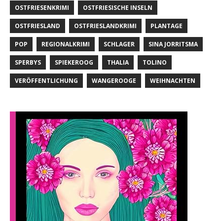
OSTFRIESENKRIMI
OSTFRIESISCHE INSELN
OSTFRIESLAND
OSTFRIESLANDKRIMI
PLANTAGE
POP
REGIONALKRIMI
SCHLAGER
SINA JORRITSMA
SPERBYS
SPIEKEROOG
THALIA
TOLINO
VERÖFFENTLICHUNG
WANGEROOGE
WEIHNACHTEN