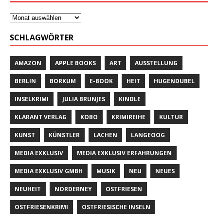
SCHLAGWÖRTER
AMAZON
APPLE BOOKS
ART
AUSSTELLUNG
BERLIN
BORKUM
E-BOOK
HEIT
HUGENDUBEL
INSELKRIMI
JULIA BRUNJES
KINDLE
KLARANT VERLAG
KOBO
KRIMIREIHE
KULTUR
KUNST
KÜNSTLER
LACHEN
LANGEOOG
MEDIA EXKLUSIV
MEDIA EXKLUSIV ERFAHRUNGEN
MEDIA EXKLUSIV GMBH
MUSIK
NEU
NEUES
NEUHEIT
NORDERNEY
OSTFRIESEN
OSTFRIESENKRIMI
OSTFRIESISCHE INSELN