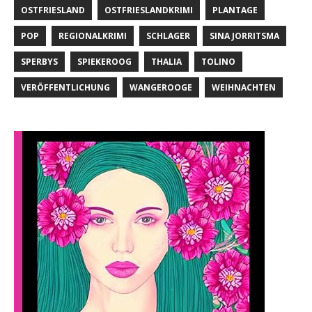
OSTFRIESLAND
OSTFRIESLANDKRIMI
PLANTAGE
POP
REGIONALKRIMI
SCHLAGER
SINA JORRITSMA
SPERBYS
SPIEKEROOG
THALIA
TOLINO
VERÖFFENTLICHUNG
WANGEROOGE
WEIHNACHTEN