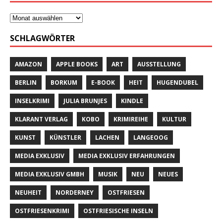
SCHLAGWÖRTER
AMAZON
APPLE BOOKS
ART
AUSSTELLUNG
BERLIN
BORKUM
E-BOOK
HEIT
HUGENDUBEL
INSELKRIMI
JULIA BRUNJES
KINDLE
KLARANT VERLAG
KOBO
KRIMIREIHE
KULTUR
KUNST
KÜNSTLER
LACHEN
LANGEOOG
MEDIA EXKLUSIV
MEDIA EXKLUSIV ERFAHRUNGEN
MEDIA EXKLUSIV GMBH
MUSIK
NEU
NEUES
NEUHEIT
NORDERNEY
OSTFRIESEN
OSTFRIESENKRIMI
OSTFRIESISCHE INSELN