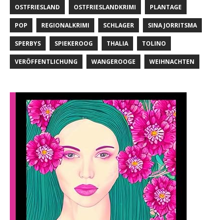
OSTFRIESLAND
OSTFRIESLANDKRIMI
PLANTAGE
POP
REGIONALKRIMI
SCHLAGER
SINA JORRITSMA
SPERBYS
SPIEKEROOG
THALIA
TOLINO
VERÖFFENTLICHUNG
WANGEROOGE
WEIHNACHTEN