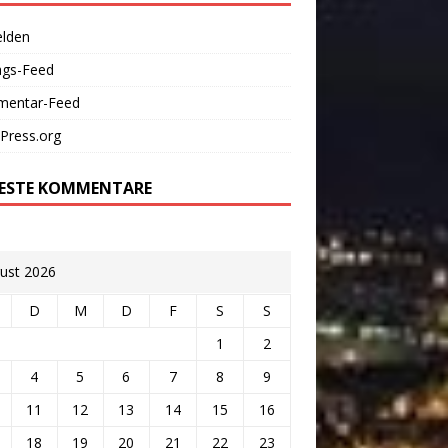
lden
ags-Feed
entar-Feed
Press.org
ESTE KOMMENTARE
ust 2026
D
M
D
F
S
S
1
2
4
5
6
7
8
9
11
12
13
14
15
16
18
19
20
21
22
23