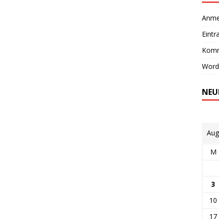
Anme
Eintr
Komm
Word
NEU
Aug
M
3
10
17