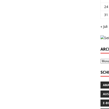
24
31
« Juli
ARC
SCH
AM
AUS
E-B