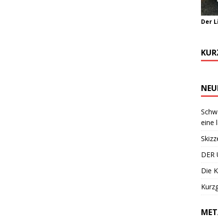
Der L
KUR
NEU
Schwa
eine 
Skizz
DER 
Die K
Kurzg
MET