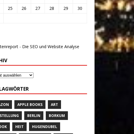
25
26
27
28
29
30
HIV
LAGWÖRTER
AZON
APPLE BOOKS
ART
STELLUNG
BERLIN
BORKUM
OOK
HEIT
HUGENDUBEL