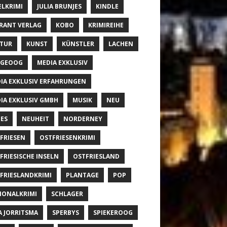
ELKRIMI
JULIA BRUNJES
KINDLE
RANT VERLAG
KOBO
KRIMIREIHE
TUR
KUNST
KÜNSTLER
LACHEN
NGEOOG
MEDIA EXKLUSIV
IA EXKLUSIV ERFAHRUNGEN
IA EXKLUSIV GMBH
MUSIK
NEU
ES
NEUHEIT
NORDERNEY
FRIESEN
OSTFRIESENKRIMI
FRIESISCHE INSELN
OSTFRIESLAND
FRIESLANDKRIMI
PLANTAGE
POP
IONALKRIMI
SCHLAGER
A JORRITSMA
SPERBYS
SPIEKEROOG