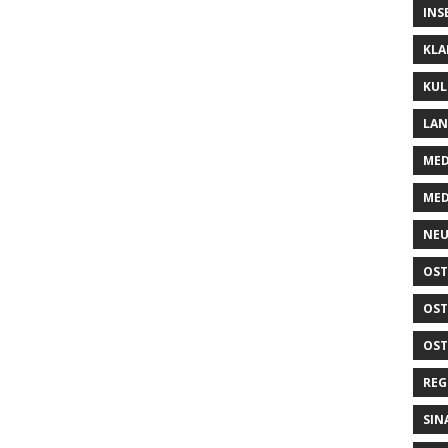
INS
KLA
KUL
LA
MED
MED
NEU
OST
OST
OST
REG
SIN