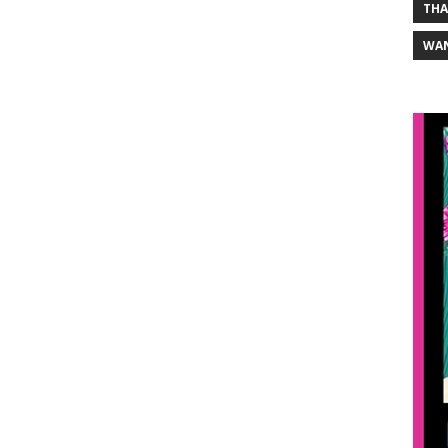
THA
WA