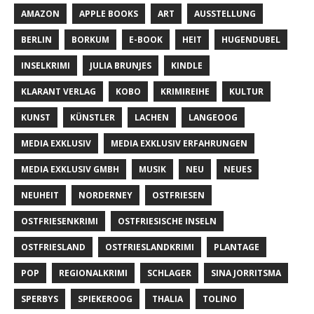
AMAZON
APPLE BOOKS
ART
AUSSTELLUNG
BERLIN
BORKUM
E-BOOK
HEIT
HUGENDUBEL
INSELKRIMI
JULIA BRUNJES
KINDLE
KLARANT VERLAG
KOBO
KRIMIREIHE
KULTUR
KUNST
KÜNSTLER
LACHEN
LANGEOOG
MEDIA EXKLUSIV
MEDIA EXKLUSIV ERFAHRUNGEN
MEDIA EXKLUSIV GMBH
MUSIK
NEU
NEUES
NEUHEIT
NORDERNEY
OSTFRIESEN
OSTFRIESENKRIMI
OSTFRIESISCHE INSELN
OSTFRIESLAND
OSTFRIESLANDKRIMI
PLANTAGE
POP
REGIONALKRIMI
SCHLAGER
SINA JORRITSMA
SPERBYS
SPIEKEROOG
THALIA
TOLINO