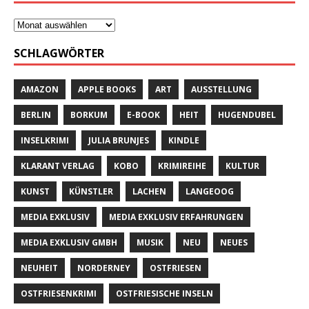
SCHLAGWÖRTER
AMAZON
APPLE BOOKS
ART
AUSSTELLUNG
BERLIN
BORKUM
E-BOOK
HEIT
HUGENDUBEL
INSELKRIMI
JULIA BRUNJES
KINDLE
KLARANT VERLAG
KOBO
KRIMIREIHE
KULTUR
KUNST
KÜNSTLER
LACHEN
LANGEOOG
MEDIA EXKLUSIV
MEDIA EXKLUSIV ERFAHRUNGEN
MEDIA EXKLUSIV GMBH
MUSIK
NEU
NEUES
NEUHEIT
NORDERNEY
OSTFRIESEN
OSTFRIESENKRIMI
OSTFRIESISCHE INSELN