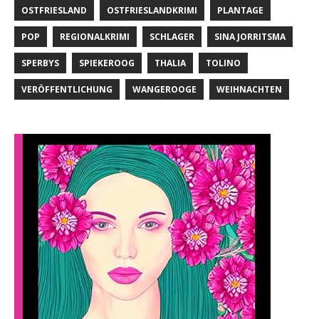
OSTFRIESLAND
OSTFRIESLANDKRIMI
PLANTAGE
POP
REGIONALKRIMI
SCHLAGER
SINA JORRITSMA
SPERBYS
SPIEKEROOG
THALIA
TOLINO
VERÖFFENTLICHUNG
WANGEROOGE
WEIHNACHTEN