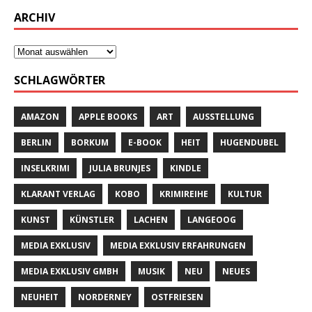
ARCHIV
SCHLAGWÖRTER
AMAZON
APPLE BOOKS
ART
AUSSTELLUNG
BERLIN
BORKUM
E-BOOK
HEIT
HUGENDUBEL
INSELKRIMI
JULIA BRUNJES
KINDLE
KLARANT VERLAG
KOBO
KRIMIREIHE
KULTUR
KUNST
KÜNSTLER
LACHEN
LANGEOOG
MEDIA EXKLUSIV
MEDIA EXKLUSIV ERFAHRUNGEN
MEDIA EXKLUSIV GMBH
MUSIK
NEU
NEUES
NEUHEIT
NORDERNEY
OSTFRIESEN