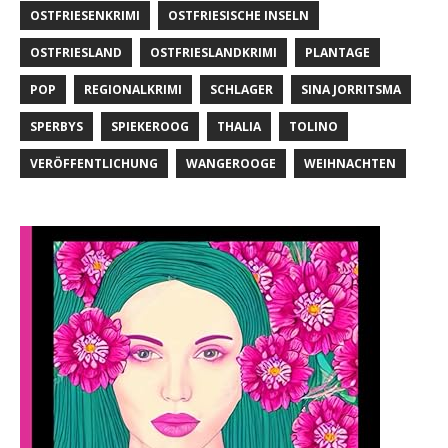
OSTFRIESENKRIMI
OSTFRIESISCHE INSELN
OSTFRIESLAND
OSTFRIESLANDKRIMI
PLANTAGE
POP
REGIONALKRIMI
SCHLAGER
SINA JORRITSMA
SPERBYS
SPIEKEROOG
THALIA
TOLINO
VERÖFFENTLICHUNG
WANGEROOGE
WEIHNACHTEN