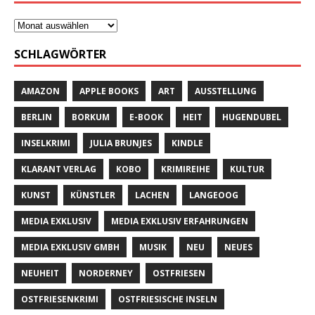
SCHLAGWÖRTER
AMAZON
APPLE BOOKS
ART
AUSSTELLUNG
BERLIN
BORKUM
E-BOOK
HEIT
HUGENDUBEL
INSELKRIMI
JULIA BRUNJES
KINDLE
KLARANT VERLAG
KOBO
KRIMIREIHE
KULTUR
KUNST
KÜNSTLER
LACHEN
LANGEOOG
MEDIA EXKLUSIV
MEDIA EXKLUSIV ERFAHRUNGEN
MEDIA EXKLUSIV GMBH
MUSIK
NEU
NEUES
NEUHEIT
NORDERNEY
OSTFRIESEN
OSTFRIESENKRIMI
OSTFRIESISCHE INSELN