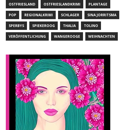
OSTFRIESLAND
OSTFRIESLANDKRIMI
PLANTAGE
POP
REGIONALKRIMI
SCHLAGER
SINA JORRITSMA
SPERBYS
SPIEKEROOG
THALIA
TOLINO
VERÖFFENTLICHUNG
WANGEROOGE
WEIHNACHTEN