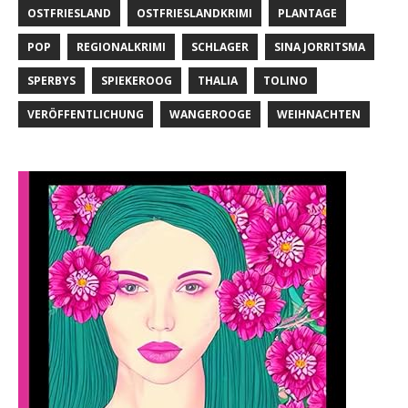
OSTFRIESLAND
OSTFRIESLANDKRIMI
PLANTAGE
POP
REGIONALKRIMI
SCHLAGER
SINA JORRITSMA
SPERBYS
SPIEKEROOG
THALIA
TOLINO
VERÖFFENTLICHUNG
WANGEROOGE
WEIHNACHTEN