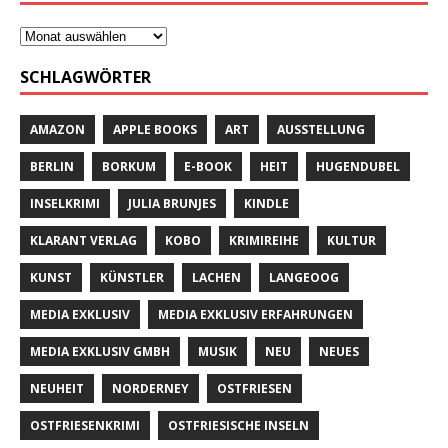
SCHLAGWÖRTER
AMAZON
APPLE BOOKS
ART
AUSSTELLUNG
BERLIN
BORKUM
E-BOOK
HEIT
HUGENDUBEL
INSELKRIMI
JULIA BRUNJES
KINDLE
KLARANT VERLAG
KOBO
KRIMIREIHE
KULTUR
KUNST
KÜNSTLER
LACHEN
LANGEOOG
MEDIA EXKLUSIV
MEDIA EXKLUSIV ERFAHRUNGEN
MEDIA EXKLUSIV GMBH
MUSIK
NEU
NEUES
NEUHEIT
NORDERNEY
OSTFRIESEN
OSTFRIESENKRIMI
OSTFRIESISCHE INSELN