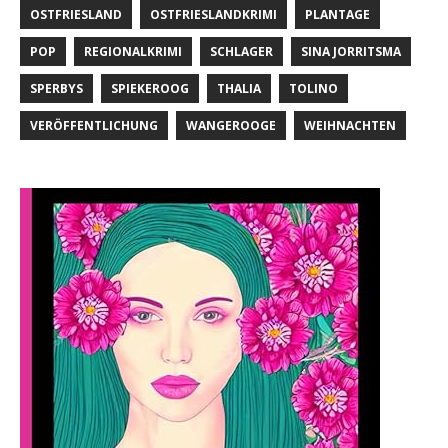
OSTFRIESLAND
OSTFRIESLANDKRIMI
PLANTAGE
POP
REGIONALKRIMI
SCHLAGER
SINA JORRITSMA
SPERBYS
SPIEKEROOG
THALIA
TOLINO
VERÖFFENTLICHUNG
WANGEROOGE
WEIHNACHTEN