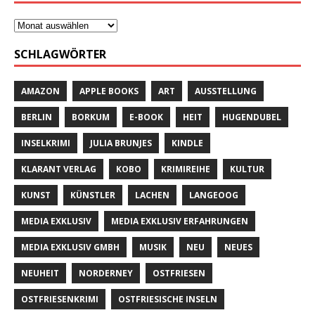
SCHLAGWÖRTER
AMAZON
APPLE BOOKS
ART
AUSSTELLUNG
BERLIN
BORKUM
E-BOOK
HEIT
HUGENDUBEL
INSELKRIMI
JULIA BRUNJES
KINDLE
KLARANT VERLAG
KOBO
KRIMIREIHE
KULTUR
KUNST
KÜNSTLER
LACHEN
LANGEOOG
MEDIA EXKLUSIV
MEDIA EXKLUSIV ERFAHRUNGEN
MEDIA EXKLUSIV GMBH
MUSIK
NEU
NEUES
NEUHEIT
NORDERNEY
OSTFRIESEN
OSTFRIESENKRIMI
OSTFRIESISCHE INSELN