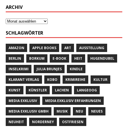
ARCHIV
SCHLAGWÖRTER
AMAZON
APPLE BOOKS
ART
AUSSTELLUNG
BERLIN
BORKUM
E-BOOK
HEIT
HUGENDUBEL
INSELKRIMI
JULIA BRUNJES
KINDLE
KLARANT VERLAG
KOBO
KRIMIREIHE
KULTUR
KUNST
KÜNSTLER
LACHEN
LANGEOOG
MEDIA EXKLUSIV
MEDIA EXKLUSIV ERFAHRUNGEN
MEDIA EXKLUSIV GMBH
MUSIK
NEU
NEUES
NEUHEIT
NORDERNEY
OSTFRIESEN