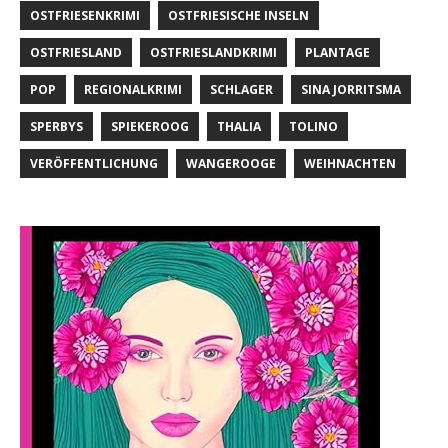
OSTFRIESENKRIMI
OSTFRIESISCHE INSELN
OSTFRIESLAND
OSTFRIESLANDKRIMI
PLANTAGE
POP
REGIONALKRIMI
SCHLAGER
SINA JORRITSMA
SPERBYS
SPIEKEROOG
THALIA
TOLINO
VERÖFFENTLICHUNG
WANGEROOGE
WEIHNACHTEN