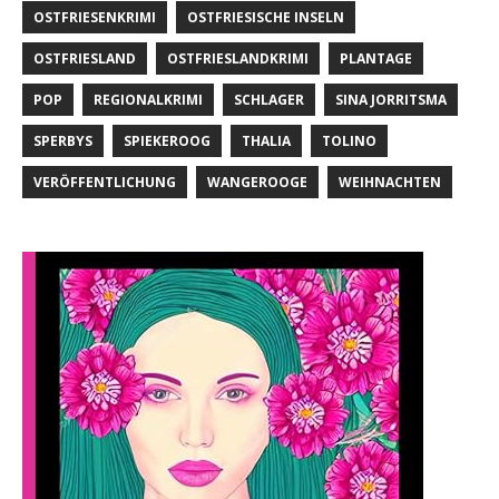
OSTFRIESENKRIMI
OSTFRIESISCHE INSELN
OSTFRIESLAND
OSTFRIESLANDKRIMI
PLANTAGE
POP
REGIONALKRIMI
SCHLAGER
SINA JORRITSMA
SPERBYS
SPIEKEROOG
THALIA
TOLINO
VERÖFFENTLICHUNG
WANGEROOGE
WEIHNACHTEN