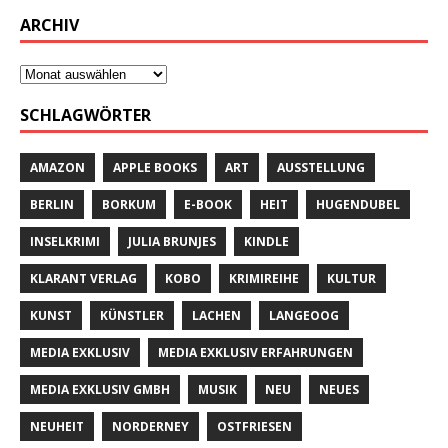
ARCHIV
SCHLAGWÖRTER
AMAZON
APPLE BOOKS
ART
AUSSTELLUNG
BERLIN
BORKUM
E-BOOK
HEIT
HUGENDUBEL
INSELKRIMI
JULIA BRUNJES
KINDLE
KLARANT VERLAG
KOBO
KRIMIREIHE
KULTUR
KUNST
KÜNSTLER
LACHEN
LANGEOOG
MEDIA EXKLUSIV
MEDIA EXKLUSIV ERFAHRUNGEN
MEDIA EXKLUSIV GMBH
MUSIK
NEU
NEUES
NEUHEIT
NORDERNEY
OSTFRIESEN