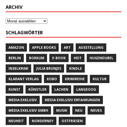
ARCHIV
SCHLAGWÖRTER
AMAZON
APPLE BOOKS
ART
AUSSTELLUNG
BERLIN
BORKUM
E-BOOK
HEIT
HUGENDUBEL
INSELKRIMI
JULIA BRUNJES
KINDLE
KLARANT VERLAG
KOBO
KRIMIREIHE
KULTUR
KUNST
KÜNSTLER
LACHEN
LANGEOOG
MEDIA EXKLUSIV
MEDIA EXKLUSIV ERFAHRUNGEN
MEDIA EXKLUSIV GMBH
MUSIK
NEU
NEUES
NEUHEIT
NORDERNEY
OSTFRIESEN