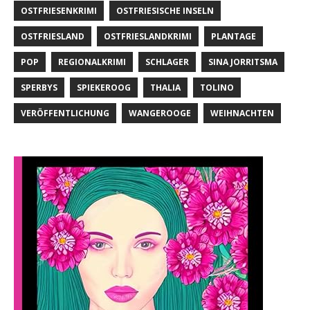
OSTFRIESENKRIMI
OSTFRIESISCHE INSELN
OSTFRIESLAND
OSTFRIESLANDKRIMI
PLANTAGE
POP
REGIONALKRIMI
SCHLAGER
SINA JORRITSMA
SPERBYS
SPIEKEROOG
THALIA
TOLINO
VERÖFFENTLICHUNG
WANGEROOGE
WEIHNACHTEN