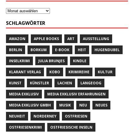
SCHLAGWÖRTER
AMAZON
APPLE BOOKS
ART
AUSSTELLUNG
BERLIN
BORKUM
E-BOOK
HEIT
HUGENDUBEL
INSELKRIMI
JULIA BRUNJES
KINDLE
KLARANT VERLAG
KOBO
KRIMIREIHE
KULTUR
KUNST
KÜNSTLER
LACHEN
LANGEOOG
MEDIA EXKLUSIV
MEDIA EXKLUSIV ERFAHRUNGEN
MEDIA EXKLUSIV GMBH
MUSIK
NEU
NEUES
NEUHEIT
NORDERNEY
OSTFRIESEN
OSTFRIESENKRIMI
OSTFRIESISCHE INSELN