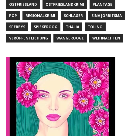
OSTFRIESLAND
OSTFRIESLANDKRIMI
PLANTAGE
POP
REGIONALKRIMI
SCHLAGER
SINA JORRITSMA
SPERBYS
SPIEKEROOG
THALIA
TOLINO
VERÖFFENTLICHUNG
WANGEROOGE
WEIHNACHTEN