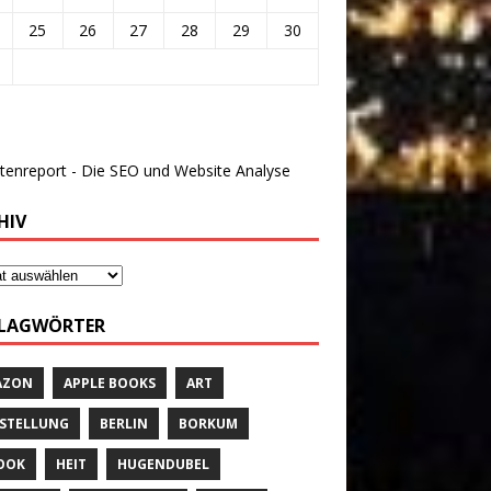
25
26
27
28
29
30
HIV
LAGWÖRTER
AZON
APPLE BOOKS
ART
STELLUNG
BERLIN
BORKUM
OOK
HEIT
HUGENDUBEL