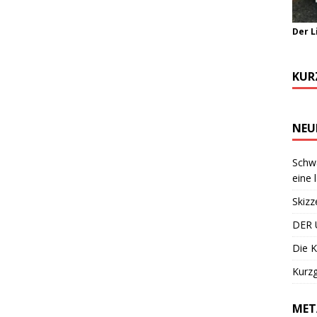
Der L
KUR
NEU
Schwa
eine 
Skizz
DER 
Die K
Kurzg
MET