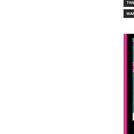
THA
WA