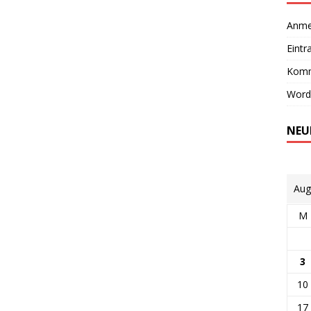
Anme
Eintr
Komm
Word
NEU
Aug
M
3
10
17