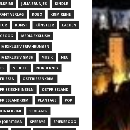
ELKRIMI
JULIA BRUNJES
KINDLE
RANT VERLAG
KOBO
KRIMIREIHE
TUR
KUNST
KÜNSTLER
LACHEN
NGEOOG
MEDIA EXKLUSIV
IA EXKLUSIV ERFAHRUNGEN
IA EXKLUSIV GMBH
MUSIK
NEU
ES
NEUHEIT
NORDERNEY
FRIESEN
OSTFRIESENKRIMI
FRIESISCHE INSELN
OSTFRIESLAND
FRIESLANDKRIMI
PLANTAGE
POP
IONALKRIMI
SCHLAGER
A JORRITSMA
SPERBYS
SPIEKEROOG