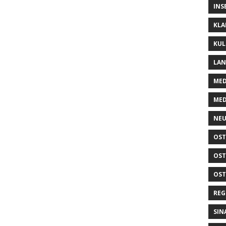
INS
KLA
KUL
LA
MED
MED
NEU
OST
OST
OST
REG
SIN