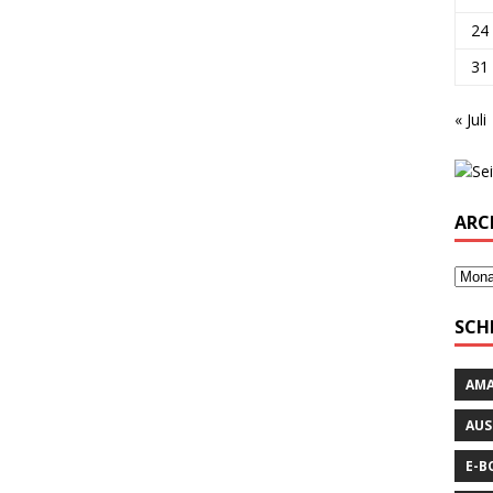
24
31
« Juli
ARC
SCH
AM
AUS
E-B