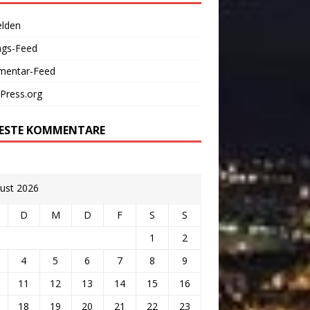
lden
ags-Feed
entar-Feed
Press.org
ESTE KOMMENTARE
ust 2026
D
M
D
F
S
S
1
2
4
5
6
7
8
9
11
12
13
14
15
16
18
19
20
21
22
23