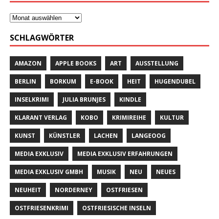
SCHLAGWÖRTER
AMAZON
APPLE BOOKS
ART
AUSSTELLUNG
BERLIN
BORKUM
E-BOOK
HEIT
HUGENDUBEL
INSELKRIMI
JULIA BRUNJES
KINDLE
KLARANT VERLAG
KOBO
KRIMIREIHE
KULTUR
KUNST
KÜNSTLER
LACHEN
LANGEOOG
MEDIA EXKLUSIV
MEDIA EXKLUSIV ERFAHRUNGEN
MEDIA EXKLUSIV GMBH
MUSIK
NEU
NEUES
NEUHEIT
NORDERNEY
OSTFRIESEN
OSTFRIESENKRIMI
OSTFRIESISCHE INSELN