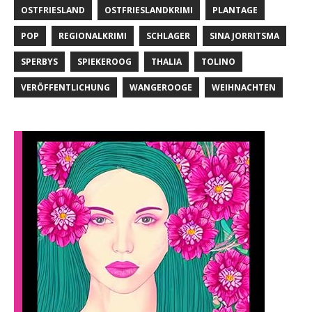
OSTFRIESLAND
OSTFRIESLANDKRIMI
PLANTAGE
POP
REGIONALKRIMI
SCHLAGER
SINA JORRITSMA
SPERBYS
SPIEKEROOG
THALIA
TOLINO
VERÖFFENTLICHUNG
WANGEROOGE
WEIHNACHTEN