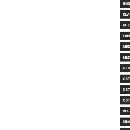
INS
KLA
KUL
LA
MED
MED
NEU
OST
OST
OST
REG
SIN