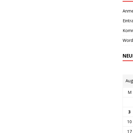
Anme
Eintr
Komm
Word
NEU
Aug
M
3
10
17