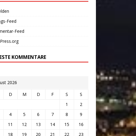
lden
ags-Feed
entar-Feed
Press.org
ESTE KOMMENTARE
ust 2026
D
M
D
F
S
S
1
2
4
5
6
7
8
9
11
12
13
14
15
16
18
19
20
21
22
23