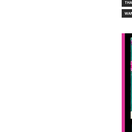
THA
WA