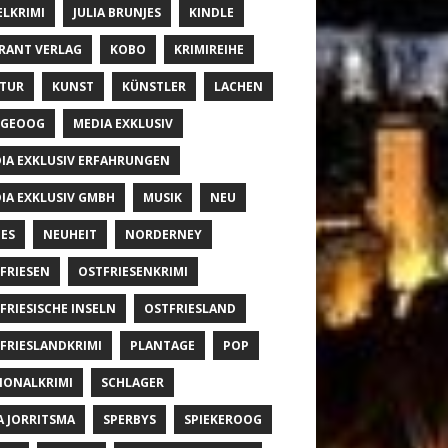
ELKRIMI
JULIA BRUNJES
KINDLE
RANT VERLAG
KOBO
KRIMIREIHE
TUR
KUNST
KÜNSTLER
LACHEN
NGEOOG
MEDIA EXKLUSIV
IA EXKLUSIV ERFAHRUNGEN
IA EXKLUSIV GMBH
MUSIK
NEU
ES
NEUHEIT
NORDERNEY
FRIESEN
OSTFRIESENKRIMI
FRIESISCHE INSELN
OSTFRIESLAND
FRIESLANDKRIMI
PLANTAGE
POP
IONALKRIMI
SCHLAGER
A JORRITSMA
SPERBYS
SPIEKEROOG