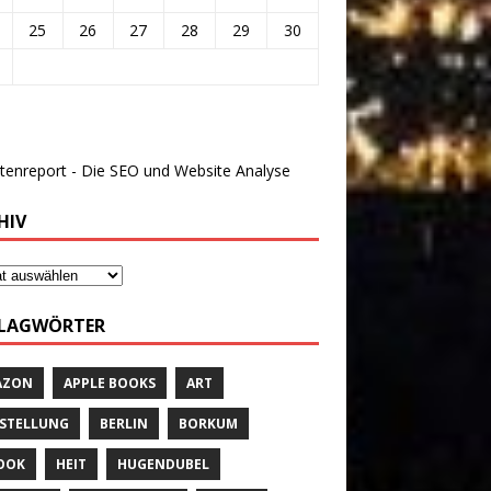
25
26
27
28
29
30
HIV
LAGWÖRTER
AZON
APPLE BOOKS
ART
STELLUNG
BERLIN
BORKUM
OOK
HEIT
HUGENDUBEL