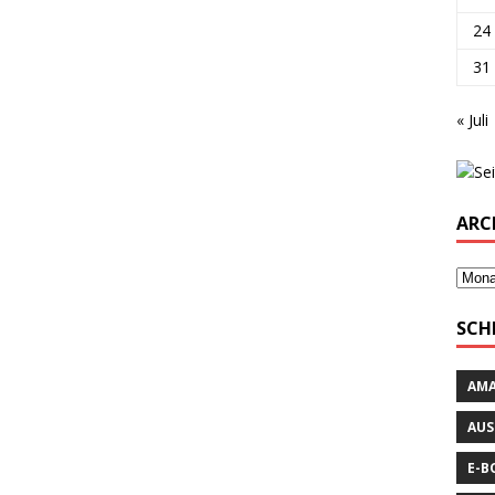
24
31
« Juli
ARC
SCH
AM
AUS
E-B