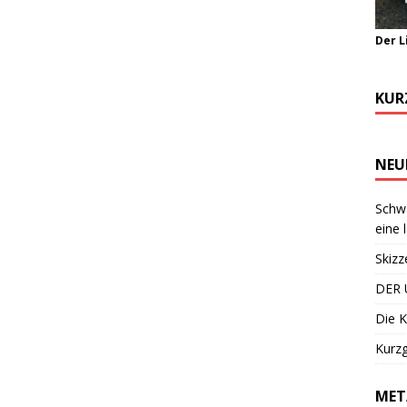
Der L
KUR
NEU
Schwa
eine 
Skizz
DER 
Die K
Kurzg
MET