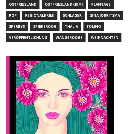
OSTFRIESLAND
OSTFRIESLANDKRIMI
PLANTAGE
POP
REGIONALKRIMI
SCHLAGER
SINA JORRITSMA
SPERBYS
SPIEKEROOG
THALIA
TOLINO
VERÖFFENTLICHUNG
WANGEROOGE
WEIHNACHTEN