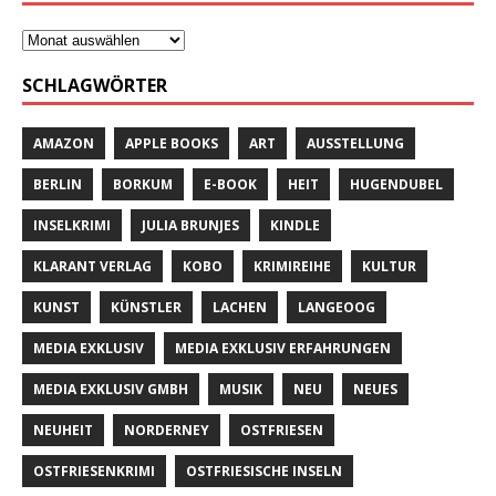
SCHLAGWÖRTER
AMAZON
APPLE BOOKS
ART
AUSSTELLUNG
BERLIN
BORKUM
E-BOOK
HEIT
HUGENDUBEL
INSELKRIMI
JULIA BRUNJES
KINDLE
KLARANT VERLAG
KOBO
KRIMIREIHE
KULTUR
KUNST
KÜNSTLER
LACHEN
LANGEOOG
MEDIA EXKLUSIV
MEDIA EXKLUSIV ERFAHRUNGEN
MEDIA EXKLUSIV GMBH
MUSIK
NEU
NEUES
NEUHEIT
NORDERNEY
OSTFRIESEN
OSTFRIESENKRIMI
OSTFRIESISCHE INSELN