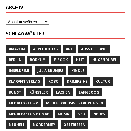
ARCHIV
SCHLAGWÖRTER
AMAZON
APPLE BOOKS
ART
AUSSTELLUNG
BERLIN
BORKUM
E-BOOK
HEIT
HUGENDUBEL
INSELKRIMI
JULIA BRUNJES
KINDLE
KLARANT VERLAG
KOBO
KRIMIREIHE
KULTUR
KUNST
KÜNSTLER
LACHEN
LANGEOOG
MEDIA EXKLUSIV
MEDIA EXKLUSIV ERFAHRUNGEN
MEDIA EXKLUSIV GMBH
MUSIK
NEU
NEUES
NEUHEIT
NORDERNEY
OSTFRIESEN