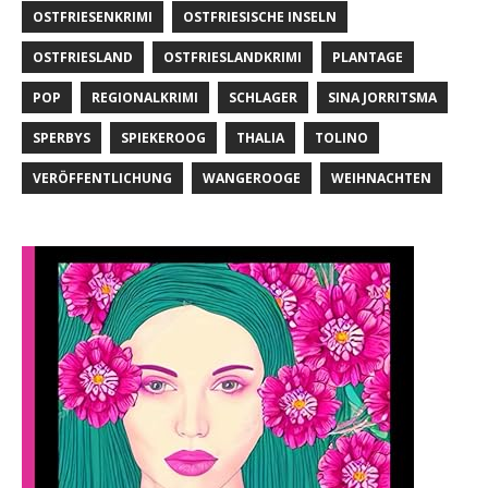
OSTFRIESENKRIMI
OSTFRIESISCHE INSELN
OSTFRIESLAND
OSTFRIESLANDKRIMI
PLANTAGE
POP
REGIONALKRIMI
SCHLAGER
SINA JORRITSMA
SPERBYS
SPIEKEROOG
THALIA
TOLINO
VERÖFFENTLICHUNG
WANGEROOGE
WEIHNACHTEN