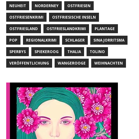
NEUHEIT
NORDERNEY
OSTFRIESEN
OSTFRIESENKRIMI
OSTFRIESISCHE INSELN
OSTFRIESLAND
OSTFRIESLANDKRIMI
PLANTAGE
POP
REGIONALKRIMI
SCHLAGER
SINA JORRITSMA
SPERBYS
SPIEKEROOG
THALIA
TOLINO
VERÖFFENTLICHUNG
WANGEROOGE
WEIHNACHTEN