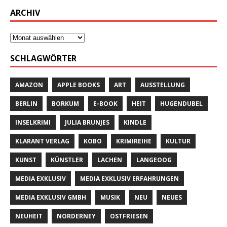
ARCHIV
SCHLAGWÖRTER
AMAZON
APPLE BOOKS
ART
AUSSTELLUNG
BERLIN
BORKUM
E-BOOK
HEIT
HUGENDUBEL
INSELKRIMI
JULIA BRUNJES
KINDLE
KLARANT VERLAG
KOBO
KRIMIREIHE
KULTUR
KUNST
KÜNSTLER
LACHEN
LANGEOOG
MEDIA EXKLUSIV
MEDIA EXKLUSIV ERFAHRUNGEN
MEDIA EXKLUSIV GMBH
MUSIK
NEU
NEUES
NEUHEIT
NORDERNEY
OSTFRIESEN