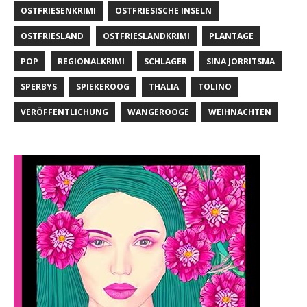
OSTFRIESENKRIMI
OSTFRIESISCHE INSELN
OSTFRIESLAND
OSTFRIESLANDKRIMI
PLANTAGE
POP
REGIONALKRIMI
SCHLAGER
SINA JORRITSMA
SPERBYS
SPIEKEROOG
THALIA
TOLINO
VERÖFFENTLICHUNG
WANGEROOGE
WEIHNACHTEN