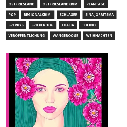
OSTFRIESLAND
OSTFRIESLANDKRIMI
PLANTAGE
POP
REGIONALKRIMI
SCHLAGER
SINA JORRITSMA
SPERBYS
SPIEKEROOG
THALIA
TOLINO
VERÖFFENTLICHUNG
WANGEROOGE
WEIHNACHTEN