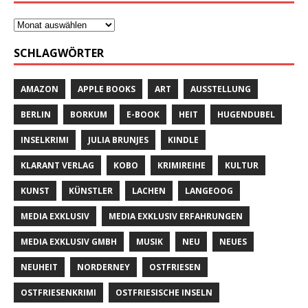
SCHLAGWÖRTER
AMAZON
APPLE BOOKS
ART
AUSSTELLUNG
BERLIN
BORKUM
E-BOOK
HEIT
HUGENDUBEL
INSELKRIMI
JULIA BRUNJES
KINDLE
KLARANT VERLAG
KOBO
KRIMIREIHE
KULTUR
KUNST
KÜNSTLER
LACHEN
LANGEOOG
MEDIA EXKLUSIV
MEDIA EXKLUSIV ERFAHRUNGEN
MEDIA EXKLUSIV GMBH
MUSIK
NEU
NEUES
NEUHEIT
NORDERNEY
OSTFRIESEN
OSTFRIESENKRIMI
OSTFRIESISCHE INSELN