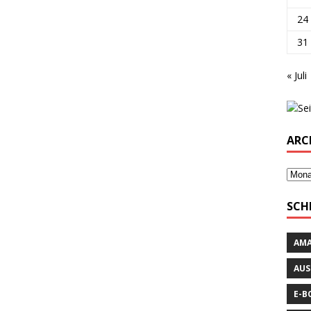
24
31
« Juli
ARC
SCH
AM
AUS
E-B