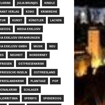
ELKRIMI
JULIA BRUNJES
KINDLE
RANT VERLAG
KOBO
KRIMIREIHE
TUR
KUNST
KÜNSTLER
LACHEN
NGEOOG
MEDIA EXKLUSIV
IA EXKLUSIV ERFAHRUNGEN
IA EXKLUSIV GMBH
MUSIK
NEU
ES
NEUHEIT
NORDERNEY
FRIESEN
OSTFRIESENKRIMI
FRIESISCHE INSELN
OSTFRIESLAND
FRIESLANDKRIMI
PLANTAGE
POP
IONALKRIMI
SCHLAGER
A JORRITSMA
SPERBYS
SPIEKEROOG