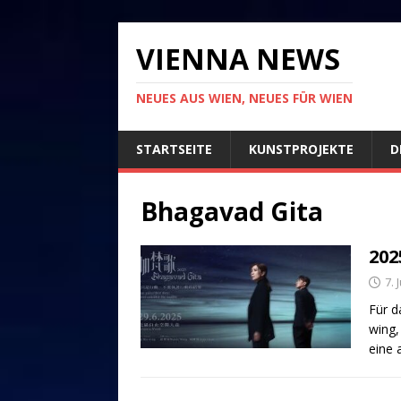
VIENNA NEWS
NEUES AUS WIEN, NEUES FÜR WIEN
STARTSEITE
KUNSTPROJEKTE
D
Bhagavad Gita
202
7. 
Für d
wing,
eine 