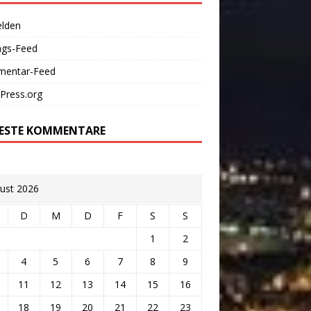
lden
ags-Feed
entar-Feed
Press.org
ESTE KOMMENTARE
ust 2026
D
M
D
F
S
S
1
2
4
5
6
7
8
9
11
12
13
14
15
16
18
19
20
21
22
23