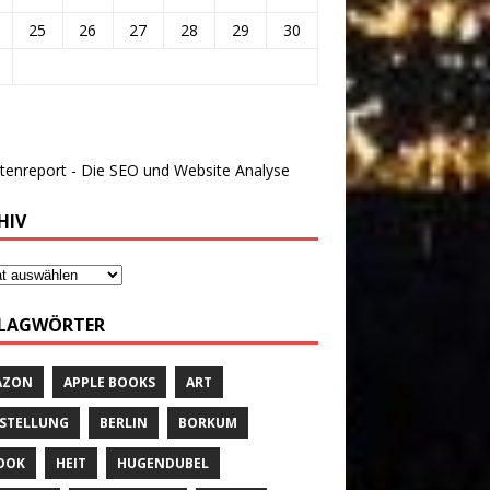
25
26
27
28
29
30
HIV
LAGWÖRTER
AZON
APPLE BOOKS
ART
STELLUNG
BERLIN
BORKUM
OOK
HEIT
HUGENDUBEL