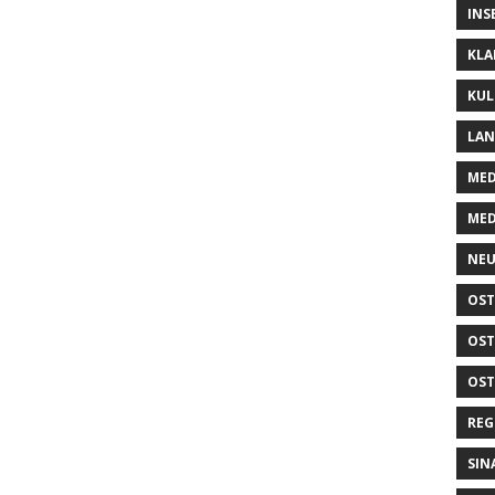
INS
KLA
KUL
LA
MED
MED
NEU
OST
OST
OST
REG
SIN