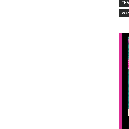
THA
WA