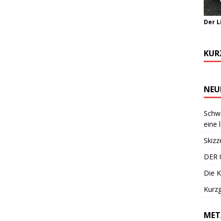
Der L
KUR
NEU
Schwa
eine 
Skizz
DER 
Die K
Kurzg
MET