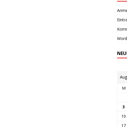
Anme
Eintr
Komm
Word
NEU
Aug
M
3
10
17