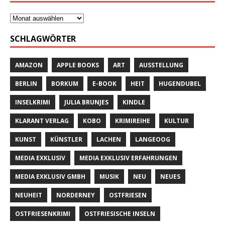
SCHLAGWÖRTER
AMAZON
APPLE BOOKS
ART
AUSSTELLUNG
BERLIN
BORKUM
E-BOOK
HEIT
HUGENDUBEL
INSELKRIMI
JULIA BRUNJES
KINDLE
KLARANT VERLAG
KOBO
KRIMIREIHE
KULTUR
KUNST
KÜNSTLER
LACHEN
LANGEOOG
MEDIA EXKLUSIV
MEDIA EXKLUSIV ERFAHRUNGEN
MEDIA EXKLUSIV GMBH
MUSIK
NEU
NEUES
NEUHEIT
NORDERNEY
OSTFRIESEN
OSTFRIESENKRIMI
OSTFRIESISCHE INSELN