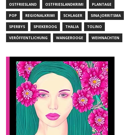
OSTFRIESLAND
OSTFRIESLANDKRIMI
PLANTAGE
POP
REGIONALKRIMI
SCHLAGER
SINA JORRITSMA
SPERBYS
SPIEKEROOG
THALIA
TOLINO
VERÖFFENTLICHUNG
WANGEROOGE
WEIHNACHTEN