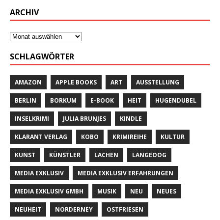
ARCHIV
SCHLAGWÖRTER
AMAZON
APPLE BOOKS
ART
AUSSTELLUNG
BERLIN
BORKUM
E-BOOK
HEIT
HUGENDUBEL
INSELKRIMI
JULIA BRUNJES
KINDLE
KLARANT VERLAG
KOBO
KRIMIREIHE
KULTUR
KUNST
KÜNSTLER
LACHEN
LANGEOOG
MEDIA EXKLUSIV
MEDIA EXKLUSIV ERFAHRUNGEN
MEDIA EXKLUSIV GMBH
MUSIK
NEU
NEUES
NEUHEIT
NORDERNEY
OSTFRIESEN