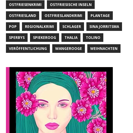
OSTFRIESENKRIMI
OSTFRIESISCHE INSELN
OSTFRIESLAND
OSTFRIESLANDKRIMI
PLANTAGE
POP
REGIONALKRIMI
SCHLAGER
SINA JORRITSMA
SPERBYS
SPIEKEROOG
THALIA
TOLINO
VERÖFFENTLICHUNG
WANGEROOGE
WEIHNACHTEN