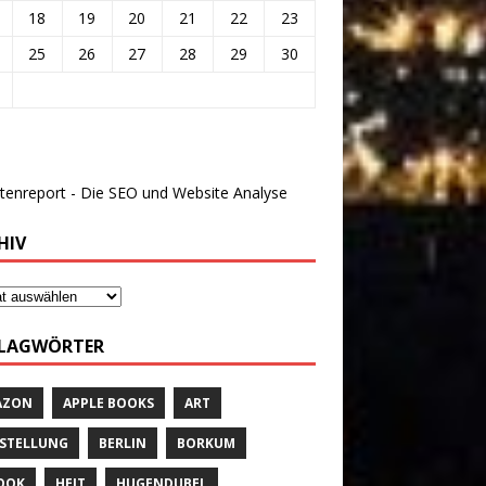
18
19
20
21
22
23
25
26
27
28
29
30
HIV
LAGWÖRTER
AZON
APPLE BOOKS
ART
STELLUNG
BERLIN
BORKUM
OOK
HEIT
HUGENDUBEL