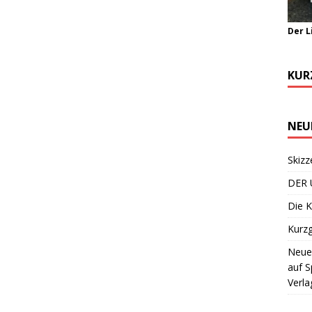
Der L
KUR
NEU
Skizz
DER 
Die K
Kurzg
Neuer
auf S
Verla