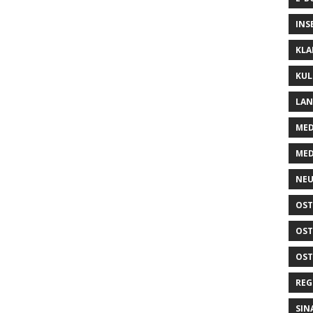
INS
KLA
KUL
LA
MED
MED
NEU
OST
OST
OST
REG
SIN