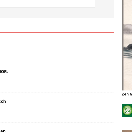
MOR:
Zen 
sch
ren