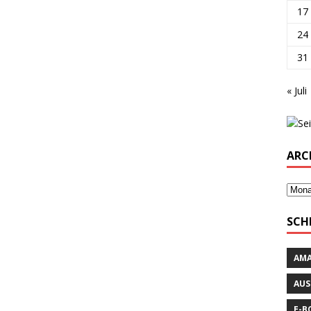
17
24
31
« Juli
ARC
SCH
AM
AUS
E-B