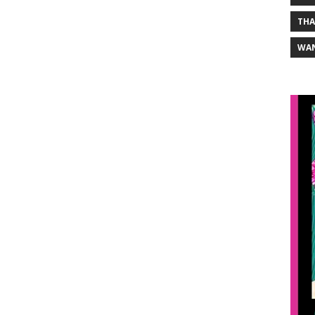
THA
WA