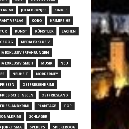
ELKRIMI
JULIA BRUNJES
KINDLE
RANT VERLAG
KOBO
KRIMIREIHE
TUR
KUNST
KÜNSTLER
LACHEN
NGEOOG
MEDIA EXKLUSIV
IA EXKLUSIV ERFAHRUNGEN
IA EXKLUSIV GMBH
MUSIK
NEU
ES
NEUHEIT
NORDERNEY
FRIESEN
OSTFRIESENKRIMI
FRIESISCHE INSELN
OSTFRIESLAND
FRIESLANDKRIMI
PLANTAGE
POP
IONALKRIMI
SCHLAGER
A JORRITSMA
SPERBYS
SPIEKEROOG