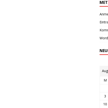
MET
Anme
Eintr
Komm
Word
NEU
Aug
M
3
10