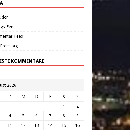
A
lden
ags-Feed
entar-Feed
Press.org
ESTE KOMMENTARE
ust 2026
D
M
D
F
S
S
1
2
4
5
6
7
8
9
11
12
13
14
15
16