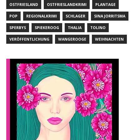
OSTFRIESLAND
OSTFRIESLANDKRIMI
PLANTAGE
POP
REGIONALKRIMI
SCHLAGER
SINA JORRITSMA
SPERBYS
SPIEKEROOG
THALIA
TOLINO
VERÖFFENTLICHUNG
WANGEROOGE
WEIHNACHTEN