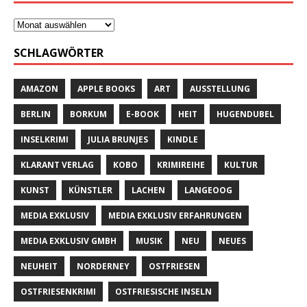
SCHLAGWÖRTER
AMAZON
APPLE BOOKS
ART
AUSSTELLUNG
BERLIN
BORKUM
E-BOOK
HEIT
HUGENDUBEL
INSELKRIMI
JULIA BRUNJES
KINDLE
KLARANT VERLAG
KOBO
KRIMIREIHE
KULTUR
KUNST
KÜNSTLER
LACHEN
LANGEOOG
MEDIA EXKLUSIV
MEDIA EXKLUSIV ERFAHRUNGEN
MEDIA EXKLUSIV GMBH
MUSIK
NEU
NEUES
NEUHEIT
NORDERNEY
OSTFRIESEN
OSTFRIESENKRIMI
OSTFRIESISCHE INSELN