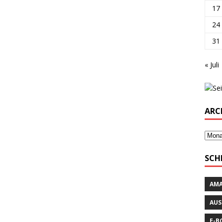
17
24
31
« Juli
ARC
SCH
AM
AUS
E-B