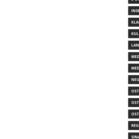
INS
KLA
KUL
LA
MED
MED
NEU
OST
OST
OST
REG
SIN