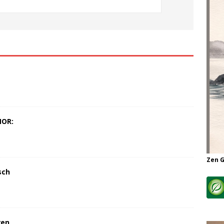
MOR:
Zen 
sch
ren