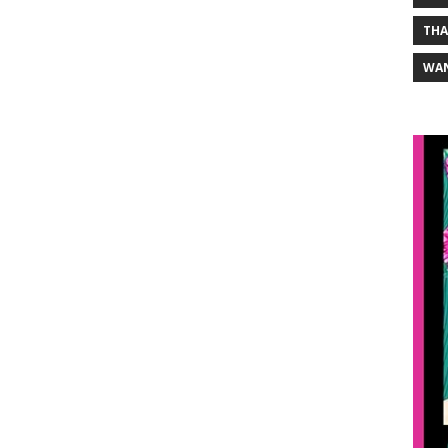
THA
WA