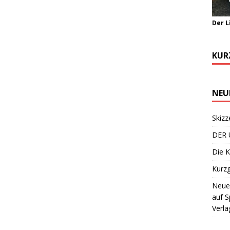
Der L
KUR
NEU
Skizz
DER 
Die K
Kurzg
Neuer
auf S
Verla