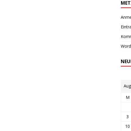
MET
Anme
Eintr
Komm
Word
NEU
Aug
M
3
10