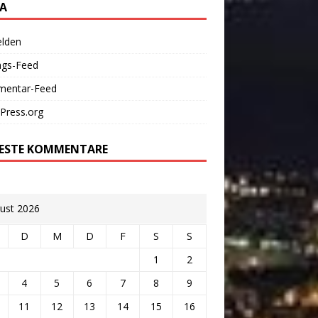
A
lden
ags-Feed
entar-Feed
Press.org
ESTE KOMMENTARE
ust 2026
D
M
D
F
S
S
1
2
4
5
6
7
8
9
11
12
13
14
15
16