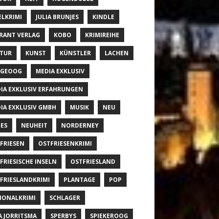
ELKRIMI
JULIA BRUNJES
KINDLE
RANT VERLAG
KOBO
KRIMIREIHE
TUR
KUNST
KÜNSTLER
LACHEN
NGEOOG
MEDIA EXKLUSIV
IA EXKLUSIV ERFAHRUNGEN
IA EXKLUSIV GMBH
MUSIK
NEU
ES
NEUHEIT
NORDERNEY
FRIESEN
OSTFRIESENKRIMI
FRIESISCHE INSELN
OSTFRIESLAND
FRIESLANDKRIMI
PLANTAGE
POP
IONALKRIMI
SCHLAGER
A JORRITSMA
SPERBYS
SPIEKEROOG