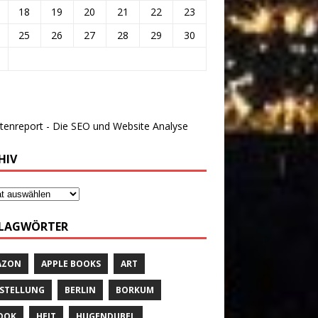
18
19
20
21
22
23
25
26
27
28
29
30
HIV
LAGWÖRTER
AZON
APPLE BOOKS
ART
STELLUNG
BERLIN
BORKUM
OOK
HEIT
HUGENDUBEL