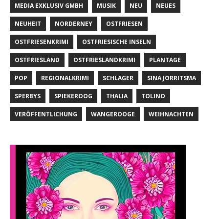
MEDIA EXKLUSIV GMBH
MUSIK
NEU
NEUES
NEUHEIT
NORDERNEY
OSTFRIESEN
OSTFRIESENKRIMI
OSTFRIESISCHE INSELN
OSTFRIESLAND
OSTFRIESLANDKRIMI
PLANTAGE
POP
REGIONALKRIMI
SCHLAGER
SINA JORRITSMA
SPERBYS
SPIEKEROOG
THALIA
TOLINO
VERÖFFENTLICHUNG
WANGEROOGE
WEIHNACHTEN