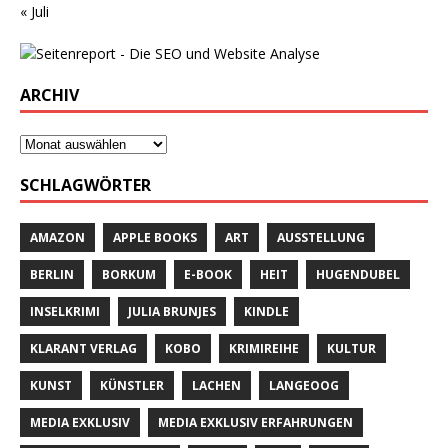
« Juli
ARCHIV
SCHLAGWÖRTER
AMAZON
APPLE BOOKS
ART
AUSSTELLUNG
BERLIN
BORKUM
E-BOOK
HEIT
HUGENDUBEL
INSELKRIMI
JULIA BRUNJES
KINDLE
KLARANT VERLAG
KOBO
KRIMIREIHE
KULTUR
KUNST
KÜNSTLER
LACHEN
LANGEOOG
MEDIA EXKLUSIV
MEDIA EXKLUSIV ERFAHRUNGEN