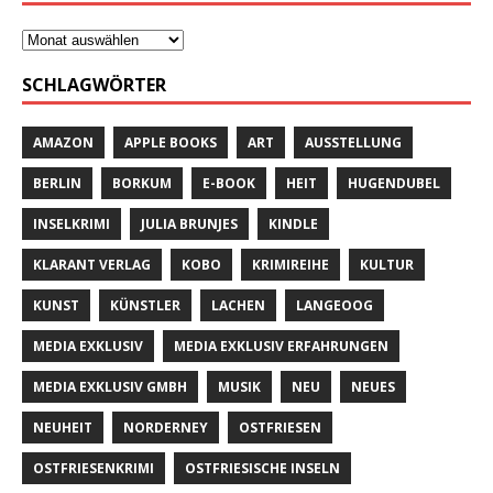
SCHLAGWÖRTER
AMAZON
APPLE BOOKS
ART
AUSSTELLUNG
BERLIN
BORKUM
E-BOOK
HEIT
HUGENDUBEL
INSELKRIMI
JULIA BRUNJES
KINDLE
KLARANT VERLAG
KOBO
KRIMIREIHE
KULTUR
KUNST
KÜNSTLER
LACHEN
LANGEOOG
MEDIA EXKLUSIV
MEDIA EXKLUSIV ERFAHRUNGEN
MEDIA EXKLUSIV GMBH
MUSIK
NEU
NEUES
NEUHEIT
NORDERNEY
OSTFRIESEN
OSTFRIESENKRIMI
OSTFRIESISCHE INSELN