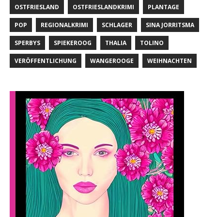
OSTFRIESLAND
OSTFRIESLANDKRIMI
PLANTAGE
POP
REGIONALKRIMI
SCHLAGER
SINA JORRITSMA
SPERBYS
SPIEKEROOG
THALIA
TOLINO
VERÖFFENTLICHUNG
WANGEROOGE
WEIHNACHTEN