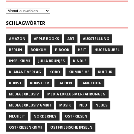
SCHLAGWÖRTER
AMAZON
APPLE BOOKS
ART
AUSSTELLUNG
BERLIN
BORKUM
E-BOOK
HEIT
HUGENDUBEL
INSELKRIMI
JULIA BRUNJES
KINDLE
KLARANT VERLAG
KOBO
KRIMIREIHE
KULTUR
KUNST
KÜNSTLER
LACHEN
LANGEOOG
MEDIA EXKLUSIV
MEDIA EXKLUSIV ERFAHRUNGEN
MEDIA EXKLUSIV GMBH
MUSIK
NEU
NEUES
NEUHEIT
NORDERNEY
OSTFRIESEN
OSTFRIESENKRIMI
OSTFRIESISCHE INSELN