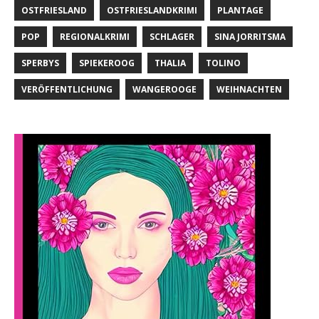
OSTFRIESLAND
OSTFRIESLANDKRIMI
PLANTAGE
POP
REGIONALKRIMI
SCHLAGER
SINA JORRITSMA
SPERBYS
SPIEKEROOG
THALIA
TOLINO
VERÖFFENTLICHUNG
WANGEROOGE
WEIHNACHTEN