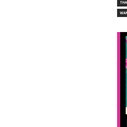
THA
WA