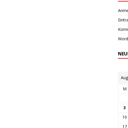
Anme
Eintr
Komm
Word
NEU
Aug
M
3
10
17