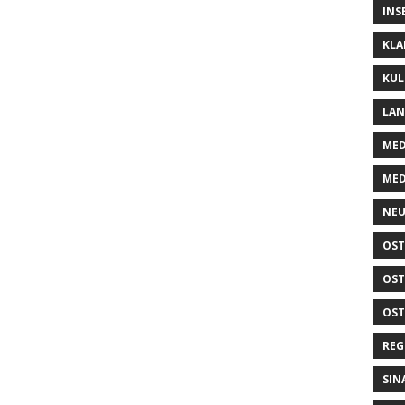
INS
KLA
KUL
LA
MED
MED
NEU
OST
OST
OST
REG
SIN