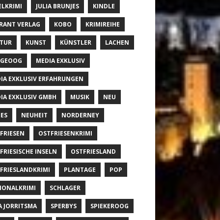
ELKRIMI
JULIA BRUNJES
KINDLE
RANT VERLAG
KOBO
KRIMIREIHE
TUR
KUNST
KÜNSTLER
LACHEN
NGEOOG
MEDIA EXKLUSIV
IA EXKLUSIV ERFAHRUNGEN
IA EXKLUSIV GMBH
MUSIK
NEU
ES
NEUHEIT
NORDERNEY
FRIESEN
OSTFRIESENKRIMI
FRIESISCHE INSELN
OSTFRIESLAND
FRIESLANDKRIMI
PLANTAGE
POP
IONALKRIMI
SCHLAGER
A JORRITSMA
SPERBYS
SPIEKEROOG