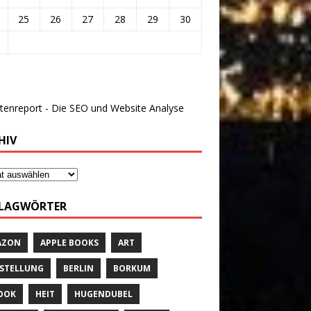
25
26
27
28
29
30
HIV
LAGWÖRTER
AZON
APPLE BOOKS
ART
STELLUNG
BERLIN
BORKUM
OOK
HEIT
HUGENDUBEL