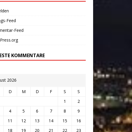
lden
ags-Feed
entar-Feed
Press.org
ESTE KOMMENTARE
ust 2026
D
M
D
F
S
S
1
2
4
5
6
7
8
9
11
12
13
14
15
16
18
19
20
21
22
23