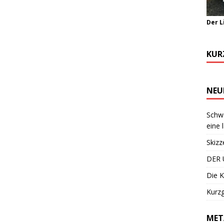
Der L
KUR
NEU
Schwa
eine 
Skizz
DER 
Die K
Kurzg
MET