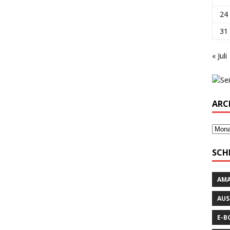
24
31
« Juli
ARC
SCH
AM
AUS
E-B