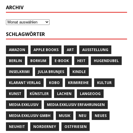
ARCHIV
SCHLAGWÖRTER
AMAZON
APPLE BOOKS
ART
AUSSTELLUNG
BERLIN
BORKUM
E-BOOK
HEIT
HUGENDUBEL
INSELKRIMI
JULIA BRUNJES
KINDLE
KLARANT VERLAG
KOBO
KRIMIREIHE
KULTUR
KUNST
KÜNSTLER
LACHEN
LANGEOOG
MEDIA EXKLUSIV
MEDIA EXKLUSIV ERFAHRUNGEN
MEDIA EXKLUSIV GMBH
MUSIK
NEU
NEUES
NEUHEIT
NORDERNEY
OSTFRIESEN