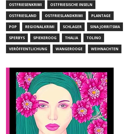
OSTFRIESENKRIMI
OSTFRIESISCHE INSELN
OSTFRIESLAND
OSTFRIESLANDKRIMI
PLANTAGE
POP
REGIONALKRIMI
SCHLAGER
SINA JORRITSMA
SPERBYS
SPIEKEROOG
THALIA
TOLINO
VERÖFFENTLICHUNG
WANGEROOGE
WEIHNACHTEN