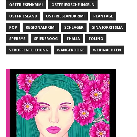
OSTFRIESENKRIMI
OSTFRIESISCHE INSELN
OSTFRIESLAND
OSTFRIESLANDKRIMI
PLANTAGE
POP
REGIONALKRIMI
SCHLAGER
SINA JORRITSMA
SPERBYS
SPIEKEROOG
THALIA
TOLINO
VERÖFFENTLICHUNG
WANGEROOGE
WEIHNACHTEN