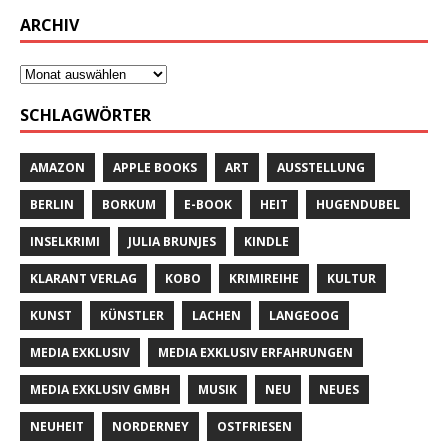
ARCHIV
SCHLAGWÖRTER
AMAZON
APPLE BOOKS
ART
AUSSTELLUNG
BERLIN
BORKUM
E-BOOK
HEIT
HUGENDUBEL
INSELKRIMI
JULIA BRUNJES
KINDLE
KLARANT VERLAG
KOBO
KRIMIREIHE
KULTUR
KUNST
KÜNSTLER
LACHEN
LANGEOOG
MEDIA EXKLUSIV
MEDIA EXKLUSIV ERFAHRUNGEN
MEDIA EXKLUSIV GMBH
MUSIK
NEU
NEUES
NEUHEIT
NORDERNEY
OSTFRIESEN