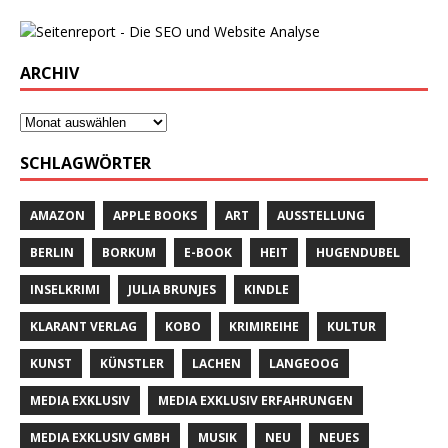
ARCHIV
SCHLAGWÖRTER
AMAZON
APPLE BOOKS
ART
AUSSTELLUNG
BERLIN
BORKUM
E-BOOK
HEIT
HUGENDUBEL
INSELKRIMI
JULIA BRUNJES
KINDLE
KLARANT VERLAG
KOBO
KRIMIREIHE
KULTUR
KUNST
KÜNSTLER
LACHEN
LANGEOOG
MEDIA EXKLUSIV
MEDIA EXKLUSIV ERFAHRUNGEN
MEDIA EXKLUSIV GMBH
MUSIK
NEU
NEUES