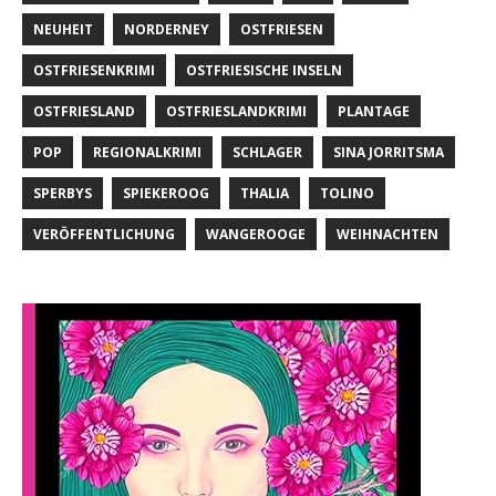
NEUHEIT
NORDERNEY
OSTFRIESEN
OSTFRIESENKRIMI
OSTFRIESISCHE INSELN
OSTFRIESLAND
OSTFRIESLANDKRIMI
PLANTAGE
POP
REGIONALKRIMI
SCHLAGER
SINA JORRITSMA
SPERBYS
SPIEKEROOG
THALIA
TOLINO
VERÖFFENTLICHUNG
WANGEROOGE
WEIHNACHTEN