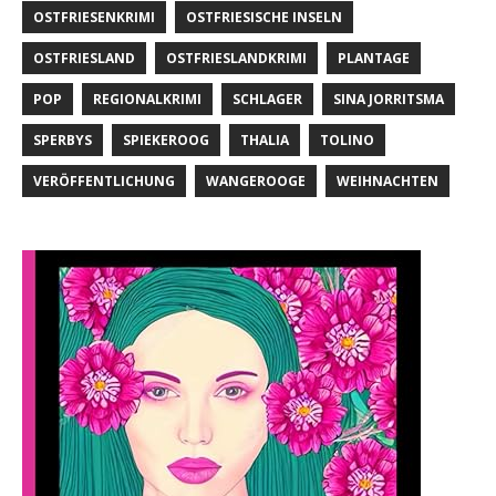
OSTFRIESENKRIMI
OSTFRIESISCHE INSELN
OSTFRIESLAND
OSTFRIESLANDKRIMI
PLANTAGE
POP
REGIONALKRIMI
SCHLAGER
SINA JORRITSMA
SPERBYS
SPIEKEROOG
THALIA
TOLINO
VERÖFFENTLICHUNG
WANGEROOGE
WEIHNACHTEN