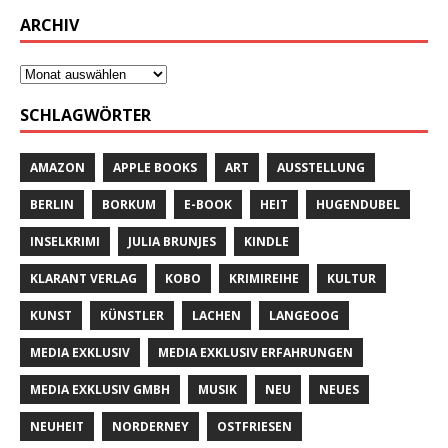
ARCHIV
SCHLAGWÖRTER
AMAZON
APPLE BOOKS
ART
AUSSTELLUNG
BERLIN
BORKUM
E-BOOK
HEIT
HUGENDUBEL
INSELKRIMI
JULIA BRUNJES
KINDLE
KLARANT VERLAG
KOBO
KRIMIREIHE
KULTUR
KUNST
KÜNSTLER
LACHEN
LANGEOOG
MEDIA EXKLUSIV
MEDIA EXKLUSIV ERFAHRUNGEN
MEDIA EXKLUSIV GMBH
MUSIK
NEU
NEUES
NEUHEIT
NORDERNEY
OSTFRIESEN