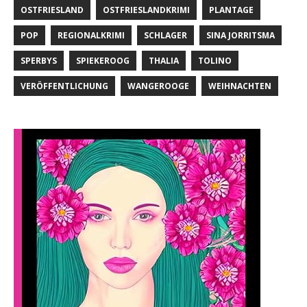
OSTFRIESLAND
OSTFRIESLANDKRIMI
PLANTAGE
POP
REGIONALKRIMI
SCHLAGER
SINA JORRITSMA
SPERBYS
SPIEKEROOG
THALIA
TOLINO
VERÖFFENTLICHUNG
WANGEROOGE
WEIHNACHTEN