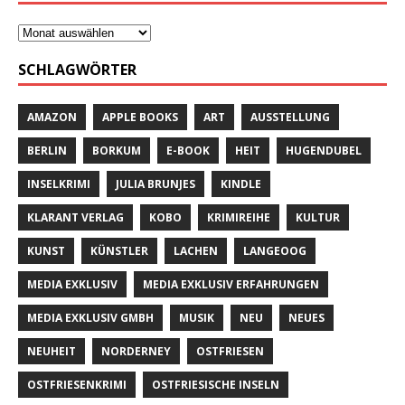
SCHLAGWÖRTER
AMAZON
APPLE BOOKS
ART
AUSSTELLUNG
BERLIN
BORKUM
E-BOOK
HEIT
HUGENDUBEL
INSELKRIMI
JULIA BRUNJES
KINDLE
KLARANT VERLAG
KOBO
KRIMIREIHE
KULTUR
KUNST
KÜNSTLER
LACHEN
LANGEOOG
MEDIA EXKLUSIV
MEDIA EXKLUSIV ERFAHRUNGEN
MEDIA EXKLUSIV GMBH
MUSIK
NEU
NEUES
NEUHEIT
NORDERNEY
OSTFRIESEN
OSTFRIESENKRIMI
OSTFRIESISCHE INSELN