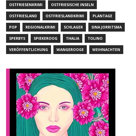
OSTFRIESENKRIMI
OSTFRIESISCHE INSELN
OSTFRIESLAND
OSTFRIESLANDKRIMI
PLANTAGE
POP
REGIONALKRIMI
SCHLAGER
SINA JORRITSMA
SPERBYS
SPIEKEROOG
THALIA
TOLINO
VERÖFFENTLICHUNG
WANGEROOGE
WEIHNACHTEN