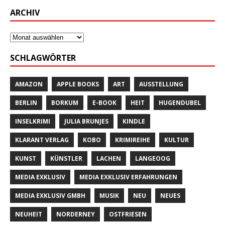
ARCHIV
SCHLAGWÖRTER
AMAZON
APPLE BOOKS
ART
AUSSTELLUNG
BERLIN
BORKUM
E-BOOK
HEIT
HUGENDUBEL
INSELKRIMI
JULIA BRUNJES
KINDLE
KLARANT VERLAG
KOBO
KRIMIREIHE
KULTUR
KUNST
KÜNSTLER
LACHEN
LANGEOOG
MEDIA EXKLUSIV
MEDIA EXKLUSIV ERFAHRUNGEN
MEDIA EXKLUSIV GMBH
MUSIK
NEU
NEUES
NEUHEIT
NORDERNEY
OSTFRIESEN