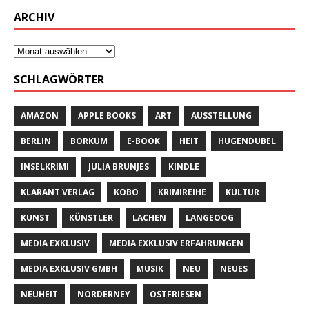
ARCHIV
SCHLAGWÖRTER
AMAZON
APPLE BOOKS
ART
AUSSTELLUNG
BERLIN
BORKUM
E-BOOK
HEIT
HUGENDUBEL
INSELKRIMI
JULIA BRUNJES
KINDLE
KLARANT VERLAG
KOBO
KRIMIREIHE
KULTUR
KUNST
KÜNSTLER
LACHEN
LANGEOOG
MEDIA EXKLUSIV
MEDIA EXKLUSIV ERFAHRUNGEN
MEDIA EXKLUSIV GMBH
MUSIK
NEU
NEUES
NEUHEIT
NORDERNEY
OSTFRIESEN