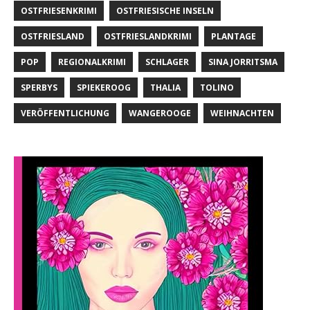
OSTFRIESENKRIMI
OSTFRIESISCHE INSELN
OSTFRIESLAND
OSTFRIESLANDKRIMI
PLANTAGE
POP
REGIONALKRIMI
SCHLAGER
SINA JORRITSMA
SPERBYS
SPIEKEROOG
THALIA
TOLINO
VERÖFFENTLICHUNG
WANGEROOGE
WEIHNACHTEN