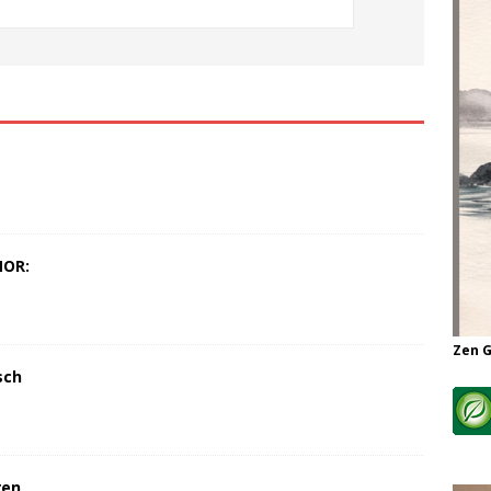
MOR:
Zen 
sch
ren