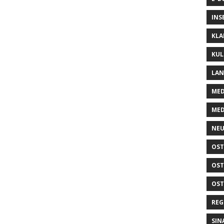
INS
KLA
KUL
LA
MED
MED
NEU
OST
OST
OST
REG
SIN