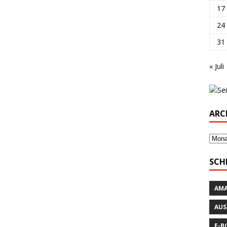
17
24
31
« Juli
ARC
SCH
AM
AUS
E-B