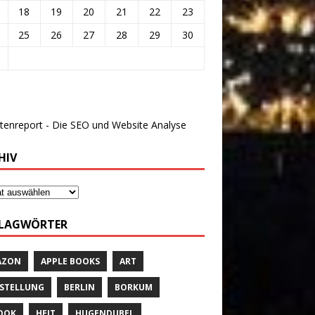
18
19
20
21
22
23
25
26
27
28
29
30
HIV
LAGWÖRTER
AZON
APPLE BOOKS
ART
STELLUNG
BERLIN
BORKUM
OOK
HEIT
HUGENDUBEL