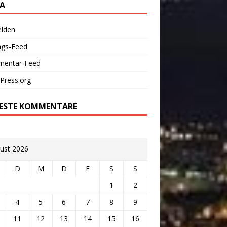
A
lden
ags-Feed
entar-Feed
Press.org
ESTE KOMMENTARE
ust 2026
D
M
D
F
S
S
1
2
4
5
6
7
8
9
11
12
13
14
15
16