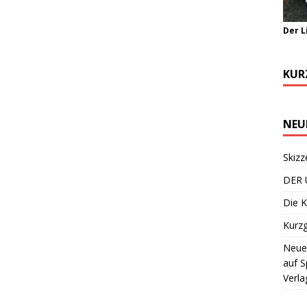
Der L
KUR
NEU
Skizz
DER 
Die K
Kurzg
Neuer
auf S
Verla