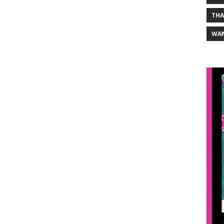
THA
WA