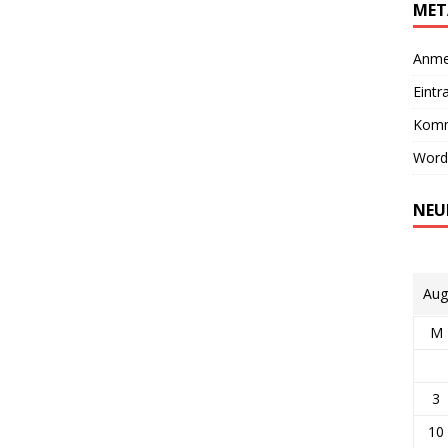
MET
Anme
Eintr
Komm
Word
NEU
Aug
M
3
10