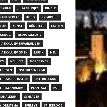
ELKRIMI
JULIA BRUNJES
KINDLE
RANT VERLAG
KOBO
KRIMIREIHE
TUR
KUNST
KÜNSTLER
LACHEN
NGEOOG
MEDIA EXKLUSIV
IA EXKLUSIV ERFAHRUNGEN
IA EXKLUSIV GMBH
MUSIK
NEU
ES
NEUHEIT
NORDERNEY
FRIESEN
OSTFRIESENKRIMI
FRIESISCHE INSELN
OSTFRIESLAND
FRIESLANDKRIMI
PLANTAGE
POP
IONALKRIMI
SCHLAGER
A JORRITSMA
SPERBYS
SPIEKEROOG